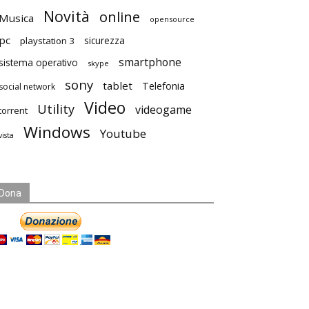
Novità
online
Musica
opensource
pc
playstation 3
sicurezza
smartphone
sistema operativo
skype
sony
tablet
Telefonia
social network
Video
Utility
videogame
torrent
Windows
Youtube
vista
Dona