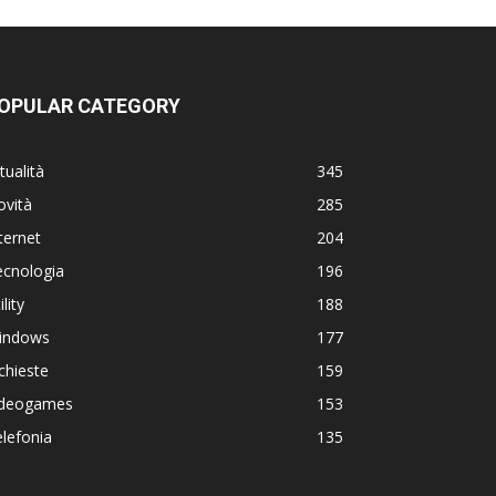
OPULAR CATEGORY
tualità
345
ovità
285
ternet
204
ecnologia
196
ility
188
indows
177
chieste
159
ideogames
153
lefonia
135