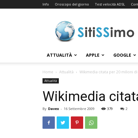
Info
Oroscopo del giorno
Test velocità ADSL
Cont
Sitissimo.com
ATTUALITÀ
APPLE
GOOGLE
Home
Attualità
Wikimedia citata per 20 milioni d
Attualità
Wikimedia citata
By
Davex
-
16 Settembre 2009
379
2