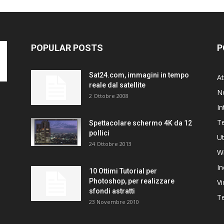
POPULAR POSTS
P
Sat24.com, immagini in tempo
At
reale dal satellite
N
2 Ottobre 2008
In
T
Spettacolare schermo 4K da 12
pollici
Ut
24 Ottobre 2013
W
In
10 Ottimi Tutorial per
Photoshop, per realizzare
V
sfondi astratti
Te
23 Novembre 2010