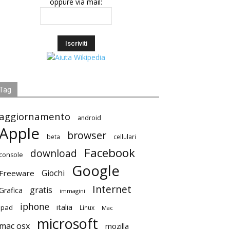
oppure via mail:
Tag
aggiornamento
android
Apple
browser
beta
cellulari
Facebook
download
console
Google
Giochi
Freeware
Internet
gratis
Grafica
immagini
iphone
italia
ipad
Linux
Mac
microsoft
mac osx
mozilla