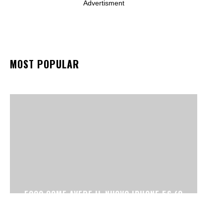
Advertisment
MOST POPULAR
ECCO COME AVERE IL NUOVO IPHONE 5S (O
IPHONE 5C)