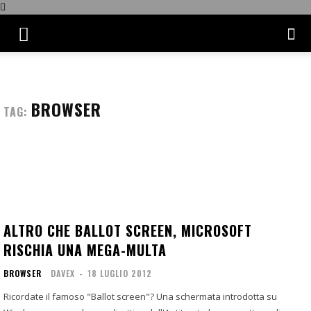
BROWSER
TAG:
ALTRO CHE BALLOT SCREEN, MICROSOFT
RISCHIA UNA MEGA-MULTA
BROWSER
DAVEX
-
18 LUGLIO 2012
Ricordate il famoso "Ballot screen"? Una schermata introdotta su