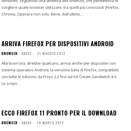
Windows, seguendo una direttiva dell'Antitrust, che permetteva di
scegliere quale browser utilizzare, tra quelli più conosciuti (Firefox,
Chrome, Opera) e non solo. Bene, dall'ultimo...
ARRIVA FIREFOX PER DISPOSITIVI ANDROID
BROWSER
DAVEX
-
21 MAGGIO 2012
Alla buon'ora, direbbe qualcuno, arriva anche per dispositivi con
sistema operativo Android, la versione beta di Firefox, compatibile
con tutte le edizioni, da Froyo 2.2 fino ad Ice Cream Sandwitch 4.0.
Lo scopo...
ECCO FIREFOX 11 PRONTO PER IL DOWNLOAD
BROWSER
DAVEX
-
14 MARZO 2012