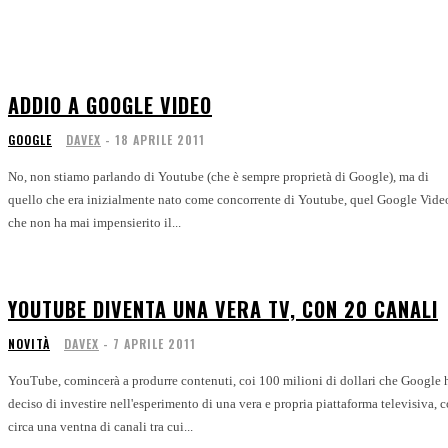
ADDIO A GOOGLE VIDEO
GOOGLE
DAVEX
-
18 APRILE 2011
No, non stiamo parlando di Youtube (che è sempre proprietà di Google), ma di
quello che era inizialmente nato come concorrente di Youtube, quel Google Vide
che non ha mai impensierito il...
YOUTUBE DIVENTA UNA VERA TV, CON 20 CANALI
NOVITÀ
DAVEX
-
7 APRILE 2011
YouTube, comincerà a produrre contenuti, coi 100 milioni di dollari che Google 
deciso di investire nell'esperimento di una vera e propria piattaforma televisiva, 
circa una ventna di canali tra cui...