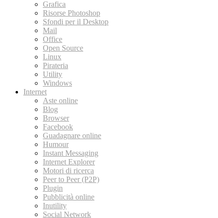
Grafica
Risorse Photoshop
Sfondi per il Desktop
Mail
Office
Open Source
Linux
Pirateria
Utility
Windows
Internet
Aste online
Blog
Browser
Facebook
Guadagnare online
Humour
Instant Messaging
Internet Explorer
Motori di ricerca
Peer to Peer (P2P)
Plugin
Pubblicità online
Inutility
Social Network