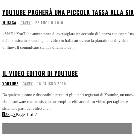
YOUTUBE PAGHERÀ UNA PICCOLA TASSA ALLA SIA
MUSICA
DAVEX
-
28 LUGLIO 2010
«SIAE e YouTube annunciano di aver siglato un accordo di licenza che copre l'u
della musica in streaming nei video in Italia attraverso la piattaforma di video
online». Il comunicato stampa diramato da...
IL VIDEO EDITOR DI YOUTUBE
YOUTUBE
DAVEX
-
18 GIUGNO 2010
Da qualche giorno è disponibile per tutti gli utenti registrati di Youtube, un nuov
cloud software che consiste in un semplice efficace editor video, per tagliare e
sistemare parti del video che...
1
2
3
...
7
Page 1 of 7