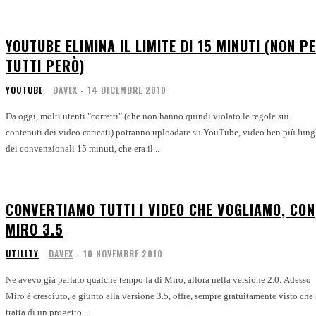
YOUTUBE ELIMINA IL LIMITE DI 15 MINUTI (NON P
TUTTI PERÒ)
YOUTUBE
DAVEX
-
14 DICEMBRE 2010
Da oggi, molti utenti "corretti" (che non hanno quindi violato le regole sui
contenuti dei video caricati) potranno uploadare su YouTube, video ben più lung
dei convenzionali 15 minuti, che era il...
CONVERTIAMO TUTTI I VIDEO CHE VOGLIAMO, CON
MIRO 3.5
UTILITY
DAVEX
-
10 NOVEMBRE 2010
Ne avevo già parlato qualche tempo fa di Miro, allora nella versione 2.0. Adesso
Miro è cresciuto, e giunto alla versione 3.5, offre, sempre gratuitamente visto che 
tratta di un progetto...