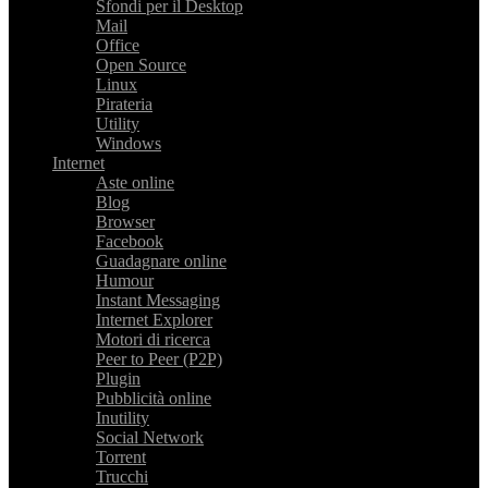
Sfondi per il Desktop
Mail
Office
Open Source
Linux
Pirateria
Utility
Windows
Internet
Aste online
Blog
Browser
Facebook
Guadagnare online
Humour
Instant Messaging
Internet Explorer
Motori di ricerca
Peer to Peer (P2P)
Plugin
Pubblicità online
Inutility
Social Network
Torrent
Trucchi