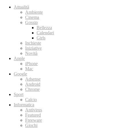
Attualità
Ambiente
Cinema
Gossip
Bellezza
Calendari
Girls
Inchieste
Iniziative
Novità
Apple
iPhone
Mac
Google
Adsense
Android
Chrome
Sport
Calcio
Informatica
Antivirus
Featured
Freeware
Giochi