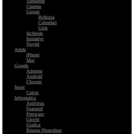
Ambiente
Cinema
Gossip
Bellezza
Calendari
Girls
Inchieste
Iniziative
Novità
Apple
iPhone
Mac
Google
Adsense
Android
Chrome
Sport
Calcio
Informatica
Antivirus
Featured
Freeware
Giochi
Grafica
Risorse Photoshop