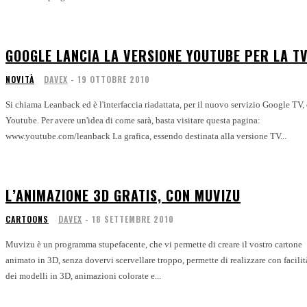
GOOGLE LANCIA LA VERSIONE YOUTUBE PER LA T
NOVITÀ
DAVEX
-
19 OTTOBRE 2010
Si chiama Leanback ed è l'interfaccia riadattata, per il nuovo servizio Google TV, 
Youtube. Per avere un'idea di come sarà, basta visitare questa pagina:
www.youtube.com/leanback La grafica, essendo destinata alla versione TV...
L’ANIMAZIONE 3D GRATIS, CON MUVIZU
CARTOONS
DAVEX
-
18 SETTEMBRE 2010
Muvizu è un programma stupefacente, che vi permette di creare il vostro cartone
animato in 3D, senza dovervi scervellare troppo, permette di realizzare con facilit
dei modelli in 3D, animazioni colorate e...