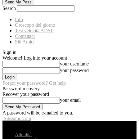
Search
Info
Oroscopo del giorno
Test velocità ADSL
Contattaci
Siti Amici
Sign in
Welcome! Log into your account
your username
your password
Forgot your password? Get help
Password recovery
Recover your password
your email
A password will be e-mailed to you.
Sitissimo.com
Attualità