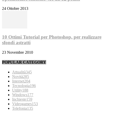
24 Ottobre 2013
10 Ottimi Tutorial per Photoshop, per realizzare
sfondi astratti
23 Novembre 2010
POPULAR CATEGORY
Attualità
345
Novità
285
Internet
204
Tecnologia
196
Utility
188
Windows
177
Inchieste
159
Videogames
153
Telefonia
135