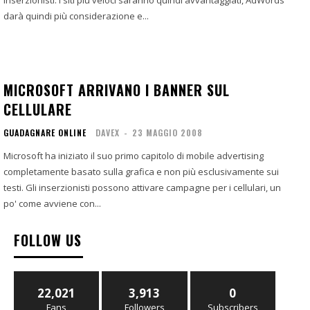
inserzionisti. I siti più veloci saranno quindi avvantaggiati, AdWords
darà quindi più considerazione e...
MICROSOFT ARRIVANO I BANNER SUL
CELLULARE
GUADAGNARE ONLINE
DAVEX
-
23 MAGGIO 2008
Microsoft ha iniziato il suo primo capitolo di mobile advertising
completamente basato sulla grafica e non più esclusivamente sui
testi. Gli inserzionisti possono attivare campagne per i cellulari, un
po' come avviene con...
FOLLOW US
22,021
3,913
0
Fans
Followers
Subscribers