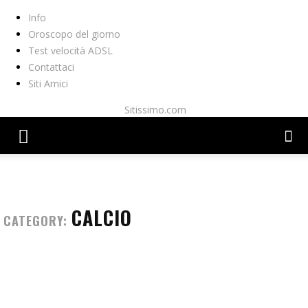
Info
Oroscopo del giorno
Test velocità ADSL
Contattaci
Siti Amici
Sitissimo.com
CALCIO
CATEGORY: