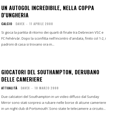
UN AUTOGOL INCREDIBILE, NELLA COPPA
D’UNGHERIA
CALCIO
DAVEX
-
11 APRILE 2008
Si gioca la partita di ritorno dei quarti di finale tra Debrecen VSC e
FC Fehérvàr. Dopo la sconfitta nell'incontro d'andata, finito col 1-2, i
padroni di casa si trovano ora in...
GIOCATORI DEL SOUTHAMPTON, DERUBANO
DELLE CAMERIERE
ATTUALITÀ
DAVEX
-
10 MARZO 2008
Due calciatori del Southampton in un video diffuso dal Sunday
Mirror sono stati sorpresi a rubare nelle borse di alcune cameriere
in un night club di Portsmouth'.Sono state le telecamere a circuito...