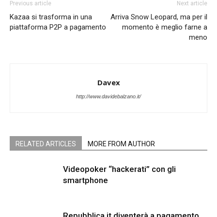
Previous article
Next article
Kazaa si trasforma in una
Arriva Snow Leopard, ma per il
piattaforma P2P a pagamento
momento è meglio farne a
meno
Davex
http://www.davidebalzano.it/
RELATED ARTICLES
MORE FROM AUTHOR
Videopoker “hackerati” con gli
smartphone
Repubblica.it diventerà a pagamento