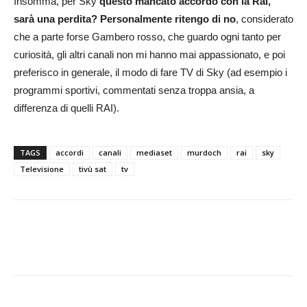
Insomma, per Sky
questo mancato accordo con la Rai,
sarà una perdita? Personalmente ritengo di no
, considerato
che a parte forse Gambero rosso, che guardo ogni tanto per
curiosità, gli altri canali non mi hanno mai appassionato, e poi
preferisco in generale, il modo di fare TV di Sky (ad esempio i
programmi sportivi, commentati senza troppa ansia, a
differenza di quelli RAI).
TAGS
accordi
canali
mediaset
murdoch
rai
sky
Televisione
tivù sat
tv