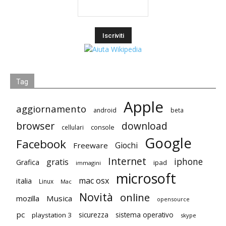
Tag
Apple
aggiornamento
android
beta
browser
download
cellulari
console
Google
Facebook
Giochi
Freeware
Internet
iphone
gratis
Grafica
ipad
immagini
microsoft
mac osx
italia
Linux
Mac
Novità
online
mozilla
Musica
opensource
pc
playstation 3
sicurezza
sistema operativo
skype