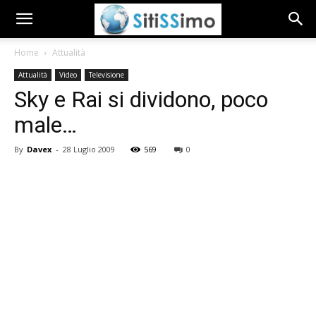
Home
Attualità
Attualità
Video
Televisione
Sky e Rai si dividono, poco
male…
By
Davex
-
28 Luglio 2009
569
0