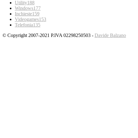
Utility
188
Windows
177
Inchieste
159
Videogames
153
Telefonia
135
© Copyright 2007-2021 P.IVA 02298250503 -
Davide Balzano