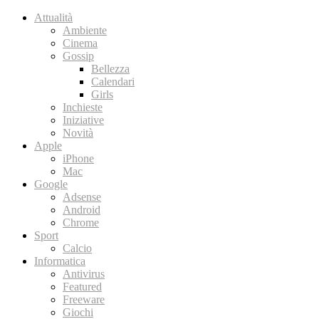
Attualità
Ambiente
Cinema
Gossip
Bellezza
Calendari
Girls
Inchieste
Iniziative
Novità
Apple
iPhone
Mac
Google
Adsense
Android
Chrome
Sport
Calcio
Informatica
Antivirus
Featured
Freeware
Giochi