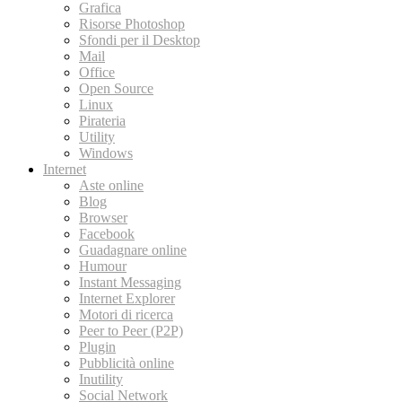
Grafica
Risorse Photoshop
Sfondi per il Desktop
Mail
Office
Open Source
Linux
Pirateria
Utility
Windows
Internet
Aste online
Blog
Browser
Facebook
Guadagnare online
Humour
Instant Messaging
Internet Explorer
Motori di ricerca
Peer to Peer (P2P)
Plugin
Pubblicità online
Inutility
Social Network