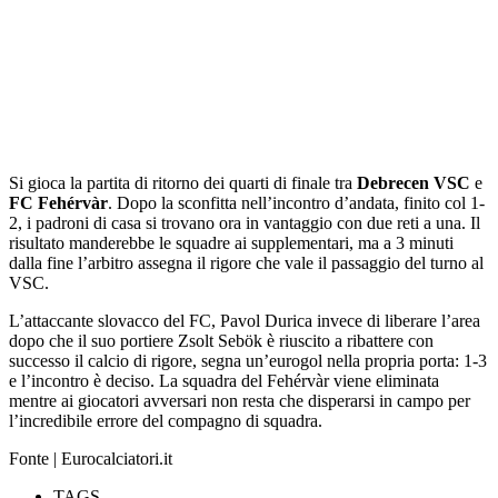
Si gioca la partita di ritorno dei quarti di finale tra
Debrecen VSC
e
FC Fehérvàr
. Dopo la sconfitta nell’incontro d’andata, finito col 1-
2, i padroni di casa si trovano ora in vantaggio con due reti a una. Il
risultato manderebbe le squadre ai supplementari, ma a 3 minuti
dalla fine l’arbitro assegna il rigore che vale il passaggio del turno al
VSC.
L’attaccante slovacco del FC, Pavol Durica invece di liberare l’area
dopo che il suo portiere Zsolt Sebök è riuscito a ribattere con
successo il calcio di rigore, segna un’eurogol nella propria porta: 1-3
e l’incontro è deciso. La squadra del Fehérvàr viene eliminata
mentre ai giocatori avversari non resta che disperarsi in campo per
l’incredibile errore del compagno di squadra.
Fonte | Eurocalciatori.it
TAGS