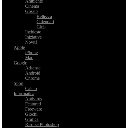
Ambiente
Cinema
Gossip
Bellezza
Calendari
Girls
Inchieste
Iniziative
Novità
Apple
iPhone
Mac
Google
Adsense
Android
Chrome
Sport
Calcio
Informatica
Antivirus
Featured
Freeware
Giochi
Grafica
Risorse Photoshop