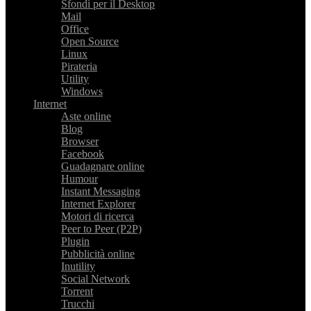
Sfondi per il Desktop
Mail
Office
Open Source
Linux
Pirateria
Utility
Windows
Internet
Aste online
Blog
Browser
Facebook
Guadagnare online
Humour
Instant Messaging
Internet Explorer
Motori di ricerca
Peer to Peer (P2P)
Plugin
Pubblicità online
Inutility
Social Network
Torrent
Trucchi