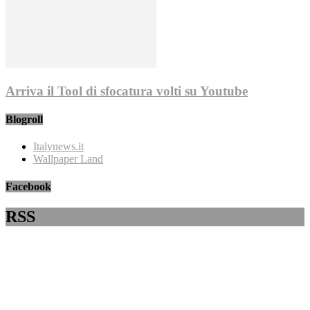
Arriva il Tool di sfocatura volti su Youtube
Blogroll
Italynews.it
Wallpaper Land
Facebook
RSS