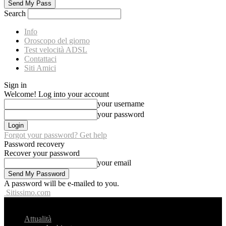
Search
Info
Oroscopo del giorno
Test velocità ADSL
Contattaci
Siti Amici
Sign in
Welcome! Log into your account
your username
your password
Forgot your password? Get help
Password recovery
Recover your password
your email
A password will be e-mailed to you.
Sitissimo.com
Attualità