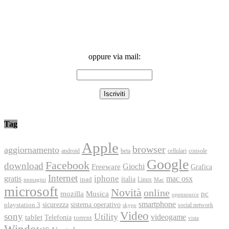
oppure via mail:
Tag
Apple
browser
aggiornamento
android
console
beta
cellulari
Google
Facebook
download
Freeware
Giochi
Grafica
Internet
iphone
gratis
mac osx
italia
ipad
immagini
Linux
Mac
microsoft
Novità
online
Musica
mozilla
pc
opensource
smartphone
playstation 3
sicurezza
sistema operativo
social network
skype
Video
sony
Utility
videogame
tablet
Telefonia
torrent
vista