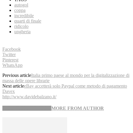
autogol
coppa
incredibile
quarti di finale
ridicolo
ungheria
Facebook
Twitter
Pinterest
WhatsApp
Previous article
Italia primo paese al mondo per la digitalizzazione di
massa delle opere librarie
Next article
eBay accetterà solo Paypal come metodo di pagamento
Davex
http://www.davidebalzano.it/
RELATED ARTICLES
MORE FROM AUTHOR