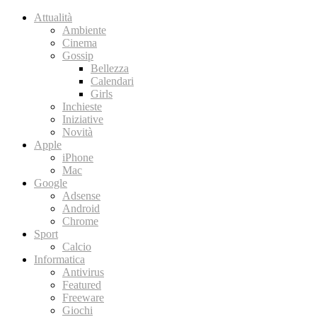
Attualità
Ambiente
Cinema
Gossip
Bellezza
Calendari
Girls
Inchieste
Iniziative
Novità
Apple
iPhone
Mac
Google
Adsense
Android
Chrome
Sport
Calcio
Informatica
Antivirus
Featured
Freeware
Giochi