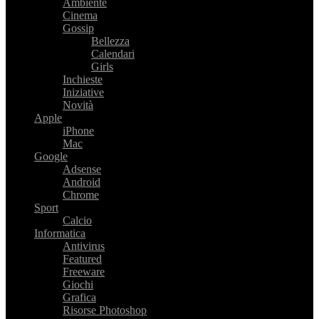
Ambiente
Cinema
Gossip
Bellezza
Calendari
Girls
Inchieste
Iniziative
Novità
Apple
iPhone
Mac
Google
Adsense
Android
Chrome
Sport
Calcio
Informatica
Antivirus
Featured
Freeware
Giochi
Grafica
Risorse Photoshop