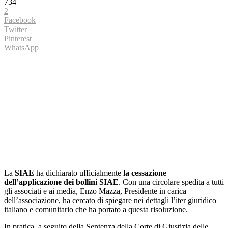
734
2
Facebook
Twitter
Pinterest
WhatsApp
La
SIAE
ha dichiarato ufficialmente
la cessazione
dell’applicazione dei bollini SIAE
. Con una circolare spedita a tutti
gli associati e ai media, Enzo Mazza, Presidente in carica
dell’associazione, ha cercato di spiegare nei dettagli l’iter giuridico
italiano e comunitario che ha portato a questa risoluzione.
In pratica, a seguito della Sentenza della Corte di Giustizia delle