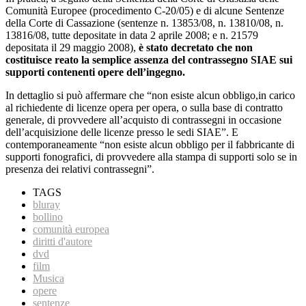
Comunità Europee (procedimento C-20/05) e di alcune Sentenze
della Corte di Cassazione (sentenze n. 13853/08, n. 13810/08, n.
13816/08, tutte depositate in data 2 aprile 2008; e n. 21579
depositata il 29 maggio 2008),
è stato decretato che non
costituisce reato la semplice assenza del contrassegno SIAE sui
supporti contenenti opere dell’ingegno.
In dettaglio si può affermare che “non esiste alcun obbligo,in carico
al richiedente di licenze opera per opera, o sulla base di contratto
generale, di provvedere all’acquisto di contrassegni in occasione
dell’acquisizione delle licenze presso le sedi SIAE”. E
contemporaneamente “non esiste alcun obbligo per il fabbricante di
supporti fonografici, di provvedere alla stampa di supporti solo se in
presenza dei relativi contrassegni”.
TAGS
bluray
bollino
comunità europea
diritti d'autore
dvd
film
Musica
opere
sentenze