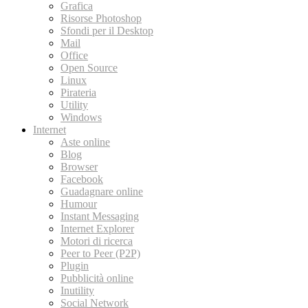
Grafica
Risorse Photoshop
Sfondi per il Desktop
Mail
Office
Open Source
Linux
Pirateria
Utility
Windows
Internet
Aste online
Blog
Browser
Facebook
Guadagnare online
Humour
Instant Messaging
Internet Explorer
Motori di ricerca
Peer to Peer (P2P)
Plugin
Pubblicità online
Inutility
Social Network