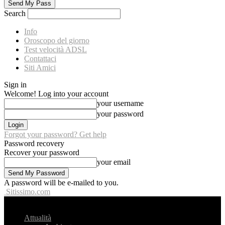
Search
Info
Oroscopo del giorno
Test velocità ADSL
Contattaci
Siti Amici
Sign in
Welcome! Log into your account
your username
your password
Forgot your password? Get help
Password recovery
Recover your password
your email
A password will be e-mailed to you.
Sitissimo.com
Attualità