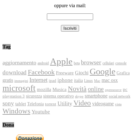
oppure via mail:
Tag
Apple
browser
aggiornamento
android
console
beta
cellulari
Google
Facebook
download
Freeware
Giochi
Grafica
Internet
iphone
gratis
mac osx
italia
ipad
immagini
Linux
Mac
microsoft
Novità
online
Musica
mozilla
pc
opensource
smartphone
playstation 3
sicurezza
sistema operativo
social network
skype
Video
sony
Utility
videogame
tablet
Telefonia
torrent
vista
Windows
Youtube
Dona