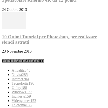
Spettacolare schermo 4K da 12 pollici
24 Ottobre 2013
10 Ottimi Tutorial per Photoshop, per realizzare
sfondi astratti
23 Novembre 2010
POPULAR CATEGORY
Attualità
345
Novità
285
Internet
204
Tecnologia
196
Utility
188
Windows
177
Inchieste
159
Videogames
153
Telefonia
135