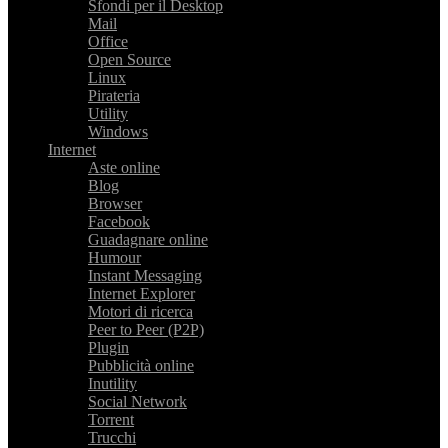
Sfondi per il Desktop
Mail
Office
Open Source
Linux
Pirateria
Utility
Windows
Internet
Aste online
Blog
Browser
Facebook
Guadagnare online
Humour
Instant Messaging
Internet Explorer
Motori di ricerca
Peer to Peer (P2P)
Plugin
Pubblicità online
Inutility
Social Network
Torrent
Trucchi