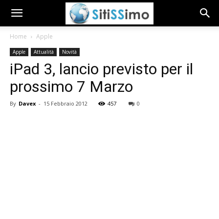
Home
Apple
Apple
Attualità
Novità
iPad 3, lancio previsto per il
prossimo 7 Marzo
By
Davex
-
15 Febbraio 2012
457
0