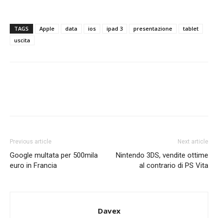
TAGS
Apple
data
ios
ipad 3
presentazione
tablet
uscita
Previous article
Next article
Google multata per 500mila
Nintendo 3DS, vendite ottime
euro in Francia
al contrario di PS Vita
Davex