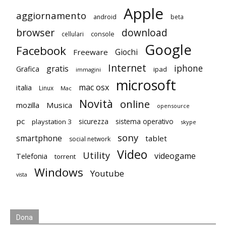
Apple
aggiornamento
android
beta
browser
download
cellulari
console
Google
Facebook
Giochi
Freeware
Internet
iphone
gratis
Grafica
ipad
immagini
microsoft
mac osx
italia
Linux
Mac
Novità
online
mozilla
Musica
opensource
pc
playstation 3
sicurezza
sistema operativo
skype
sony
smartphone
tablet
social network
Video
Utility
videogame
Telefonia
torrent
Windows
Youtube
vista
Dona