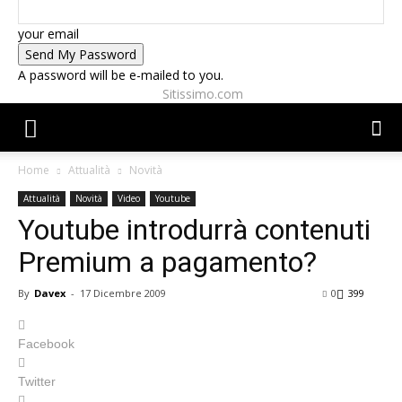
your email
A password will be e-mailed to you.
Sitissimo.com
Home
Attualità
Novità
Attualità
Novità
Video
Youtube
Youtube introdurrà contenuti
Premium a pagamento?
By
Davex
-
17 Dicembre 2009
0
399
Facebook
Twitter