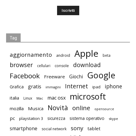
Tag
Apple
aggiornamento
android
beta
browser
download
cellulari
console
Google
Facebook
Giochi
Freeware
Internet
iphone
gratis
Grafica
ipad
immagini
microsoft
mac osx
italia
Linux
Mac
Novità
online
mozilla
Musica
opensource
pc
playstation 3
sicurezza
sistema operativo
skype
sony
smartphone
tablet
social network