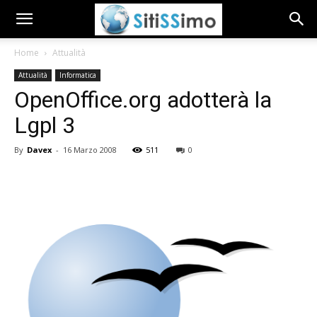
Home
Attualità
Attualità
Informatica
OpenOffice.org adotterà la
Lgpl 3
By
Davex
-
16 Marzo 2008
511
0