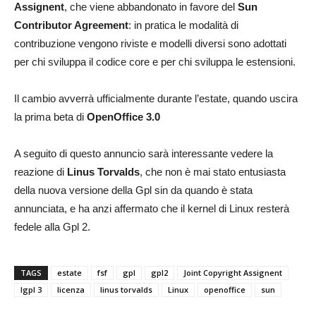
Assignent
, che viene abbandonato in favore del
Sun
Contributor Agreement
: in pratica le modalità di
contribuzione vengono riviste e modelli diversi sono adottati
per chi sviluppa il codice core e per chi sviluppa le estensioni.
Il cambio avverrà ufficialmente durante l’estate, quando uscira
la prima beta di
OpenOffice 3.0
A seguito di questo annuncio sarà interessante vedere la
reazione di
Linus Torvalds
, che non è mai stato entusiasta
della nuova versione della Gpl sin da quando è stata
annunciata, e ha anzi affermato che il kernel di Linux resterà
fedele alla Gpl 2.
TAGS
estate
fsf
gpl
gpl2
Joint Copyright Assignent
lgpl 3
licenza
linus torvalds
Linux
openoffice
sun