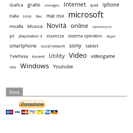
Internet
iphone
gratis
Grafica
ipad
immagini
microsoft
mac osx
italia
Linux
Mac
Novità
online
mozilla
Musica
opensource
pc
playstation 3
sicurezza
sistema operativo
skype
sony
smartphone
tablet
social network
Video
Utility
videogame
Telefonia
torrent
Windows
Youtube
vista
Dona