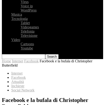
Virus
Voice ip
WordPress
Musica
Tecnologia
Tablet
Videogames
Telefonia
Televisione
Video
Cartoons
Youtube
Home
Internet
Facebook
Facebook e la bufala di Christopher
Butterfield
Internet
Facebook
Attualità
Inchieste
Social Network
Facebook e la bufala di Christopher