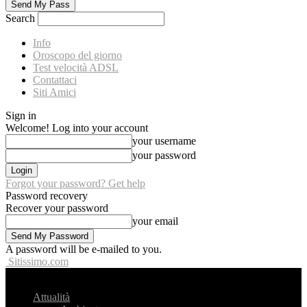
Search
Info
Oroscopo del giorno
Test velocità ADSL
Contattaci
Siti Amici
Sign in
Welcome! Log into your account
your username
your password
Forgot your password? Get help
Password recovery
Recover your password
your email
A password will be e-mailed to you.
Sitissimo.com
Attualità