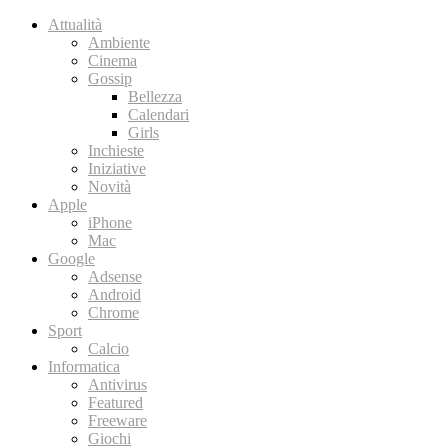
Attualità
Ambiente
Cinema
Gossip
Bellezza
Calendari
Girls
Inchieste
Iniziative
Novità
Apple
iPhone
Mac
Google
Adsense
Android
Chrome
Sport
Calcio
Informatica
Antivirus
Featured
Freeware
Giochi