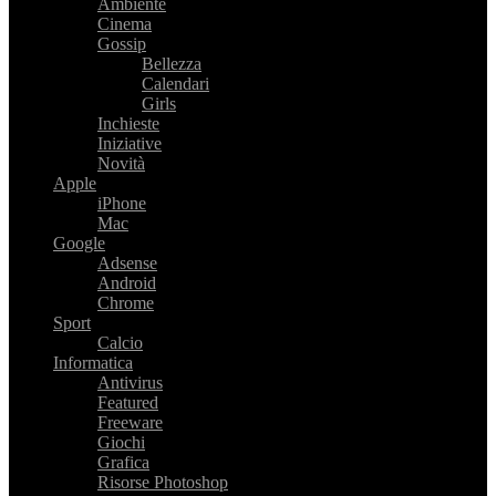
Ambiente
Cinema
Gossip
Bellezza
Calendari
Girls
Inchieste
Iniziative
Novità
Apple
iPhone
Mac
Google
Adsense
Android
Chrome
Sport
Calcio
Informatica
Antivirus
Featured
Freeware
Giochi
Grafica
Risorse Photoshop