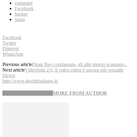
computer
Facebook
hacker
spam
Facebook
Twitter
Pinterest
WhatsApp
Previous article
Pirate Bay condannata, gli altri motori scappano..
Next article
VideoSpin 2.0, il video editor è ancora più versatile
Davex
http://www.davidebalzano.it/
RELATED ARTICLES
MORE FROM AUTHOR