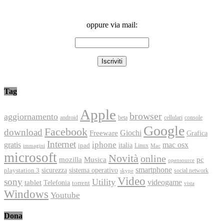
oppure via mail:
Tag
Apple
browser
aggiornamento
android
console
beta
cellulari
Google
Facebook
download
Freeware
Giochi
Grafica
Internet
iphone
gratis
mac osx
italia
ipad
immagini
Linux
Mac
microsoft
Novità
online
Musica
mozilla
pc
opensource
smartphone
playstation 3
sicurezza
sistema operativo
social network
skype
Video
sony
Utility
videogame
tablet
Telefonia
torrent
vista
Windows
Youtube
Dona