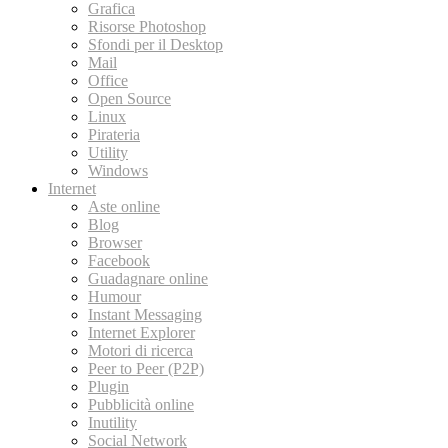
Grafica
Risorse Photoshop
Sfondi per il Desktop
Mail
Office
Open Source
Linux
Pirateria
Utility
Windows
Internet
Aste online
Blog
Browser
Facebook
Guadagnare online
Humour
Instant Messaging
Internet Explorer
Motori di ricerca
Peer to Peer (P2P)
Plugin
Pubblicità online
Inutility
Social Network