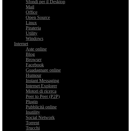
Sfondi per il Desktop
Mail
Office
Open Source
Linux
Pirateria
Utility
Windows
Internet
Aste online
Blog
Browser
Facebook
Guadagnare online
Humour
Instant Messaging
Internet Explorer
Motori di ricerca
Peer to Peer (P2P)
Plugin
Pubblicità online
Inutility
Social Network
Torrent
Trucchi