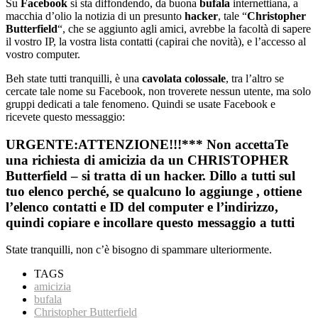
Su
Facebook
si sta diffondendo, da buona
bufala
internettiana, a
macchia d’olio la notizia di un presunto
hacker
, tale “
Christopher
Butterfield
“, che se aggiunto agli amici, avrebbe la facoltà di sapere
il vostro IP, la vostra lista contatti (capirai che novità), e l’accesso al
vostro computer.
Beh state tutti tranquilli, è una
cavolata colossale
, tra l’altro se
cercate tale nome su Facebook, non troverete nessun utente, ma solo
gruppi dedicati a tale fenomeno. Quindi se usate Facebook e
ricevete questo messaggio:
URGENTE:ATTENZIONE!!!*** Non accettaTe
una richiesta di amicizia da un CHRISTOPHER
Butterfield – si tratta di un hacker. Dillo a tutti sul
tuo elenco perché, se qualcuno lo aggiunge , ottiene
l’elenco contatti e ID del computer e l’indirizzo,
quindi copiare e incollare questo messaggio a tutti
State tranquilli, non c’è bisogno di spammare ulteriormente.
TAGS
amicizia
bufala
Christopher Butterfield