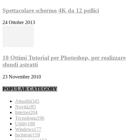
Spettacolare schermo 4K da 12 pollici
24 Ottobre 2013
10 Ottimi Tutorial per Photoshop, per realizzare
sfondi astratti
23 Novembre 2010
POPULAR CATEGORY
Attualità
345
Novità
285
Internet
204
Tecnologia
196
Utility
188
Windows
177
Inchieste
159