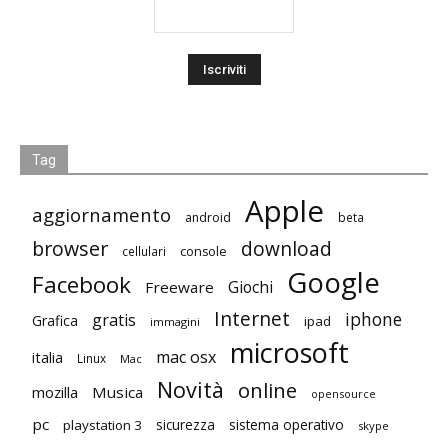
Tag
Apple
aggiornamento
android
beta
browser
download
cellulari
console
Google
Facebook
Giochi
Freeware
Internet
iphone
gratis
Grafica
ipad
immagini
microsoft
mac osx
italia
Linux
Mac
Novità
online
mozilla
Musica
opensource
pc
playstation 3
sicurezza
sistema operativo
skype