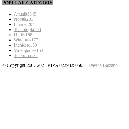
POPULAR CATEGORY
Attualità
345
Novità
285
Internet
204
Tecnologia
196
Utility
188
Windows
177
Inchieste
159
Videogames
153
Telefonia
135
© Copyright 2007-2021 P.IVA 02298250503 -
Davide Balzano