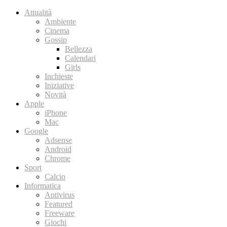
Attualità
Ambiente
Cinema
Gossip
Bellezza
Calendari
Girls
Inchieste
Iniziative
Novità
Apple
iPhone
Mac
Google
Adsense
Android
Chrome
Sport
Calcio
Informatica
Antivirus
Featured
Freeware
Giochi