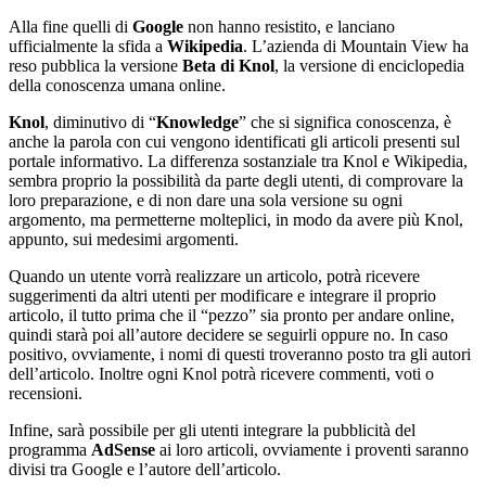
Alla fine quelli di
Google
non hanno resistito, e lanciano
ufficialmente la sfida a
Wikipedia
. L’azienda di Mountain View ha
reso pubblica la versione
Beta di Knol
, la versione di enciclopedia
della conoscenza umana online.
Knol
, diminutivo di “
Knowledge
” che si significa conoscenza, è
anche la parola con cui vengono identificati gli articoli presenti sul
portale informativo. La differenza sostanziale tra Knol e Wikipedia,
sembra proprio la possibilità da parte degli utenti, di comprovare la
loro preparazione, e di non dare una sola versione su ogni
argomento, ma permetterne molteplici, in modo da avere più Knol,
appunto, sui medesimi argomenti.
Quando un utente vorrà realizzare un articolo, potrà ricevere
suggerimenti da altri utenti per modificare e integrare il proprio
articolo, il tutto prima che il “pezzo” sia pronto per andare online,
quindi starà poi all’autore decidere se seguirli oppure no. In caso
positivo, ovviamente, i nomi di questi troveranno posto tra gli autori
dell’articolo. Inoltre ogni Knol potrà ricevere commenti, voti o
recensioni.
Infine, sarà possibile per gli utenti integrare la pubblicità del
programma
AdSense
ai loro articoli, ovviamente i proventi saranno
divisi tra Google e l’autore dell’articolo.