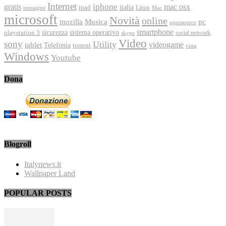
Internet
iphone
gratis
mac osx
italia
ipad
immagini
Linux
Mac
microsoft
Novità
online
Musica
mozilla
pc
opensource
smartphone
playstation 3
sicurezza
sistema operativo
social network
skype
Video
sony
Utility
videogame
tablet
Telefonia
torrent
vista
Windows
Youtube
Dona
Blogroll
Italynews.it
Wallpaper Land
POPULAR POSTS