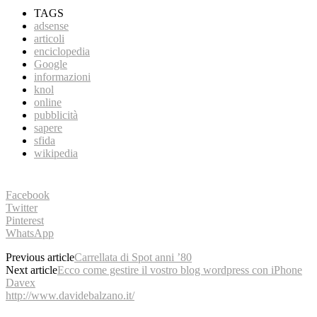
TAGS
adsense
articoli
enciclopedia
Google
informazioni
knol
online
pubblicità
sapere
sfida
wikipedia
Facebook
Twitter
Pinterest
WhatsApp
Previous article
Carrellata di Spot anni ’80
Next article
Ecco come gestire il vostro blog wordpress con iPhone
Davex
http://www.davidebalzano.it/