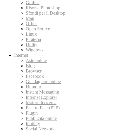
Grafica
Risorse Photoshop
Sfondi per il Desktop
Mail
Office
Open Source
Linux
Pirateria
Utility
Windows
Internet
Aste online
Blog
Browser
Facebook
Guadagnare online
Humour
Instant Messaging
Internet Explorer
Motori di ricerca
Peer to Peer (P2P)
Plugin
Pubblicità online
Inutility
Social Network