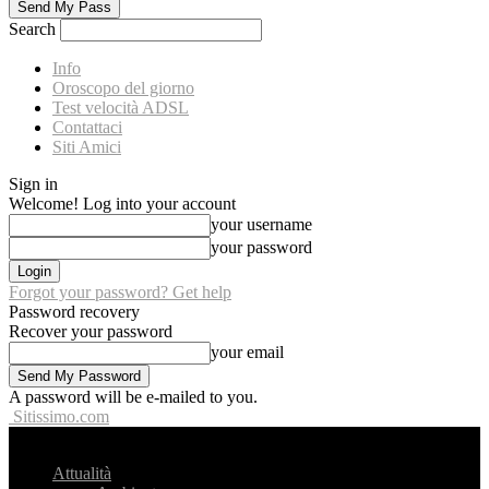
Search
Info
Oroscopo del giorno
Test velocità ADSL
Contattaci
Siti Amici
Sign in
Welcome! Log into your account
your username
your password
Forgot your password? Get help
Password recovery
Recover your password
your email
A password will be e-mailed to you.
Sitissimo.com
Attualità