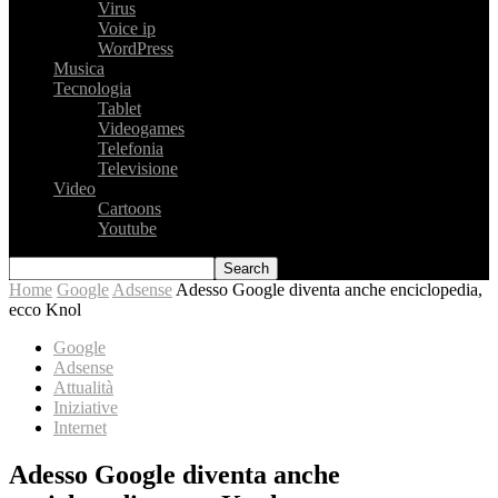
Virus
Voice ip
WordPress
Musica
Tecnologia
Tablet
Videogames
Telefonia
Televisione
Video
Cartoons
Youtube
Home
Google
Adsense
Adesso Google diventa anche enciclopedia,
ecco Knol
Google
Adsense
Attualità
Iniziative
Internet
Adesso Google diventa anche