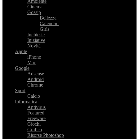
Ambiente
Cinema
Gossip
Bellezza
Calendari
Girls
Inchieste
Iniziative
Novità
Apple
iPhone
Mac
Google
Adsense
Android
Chrome
Sport
Calcio
Informatica
Antivirus
Featured
Freeware
Giochi
Grafica
Risorse Photoshop