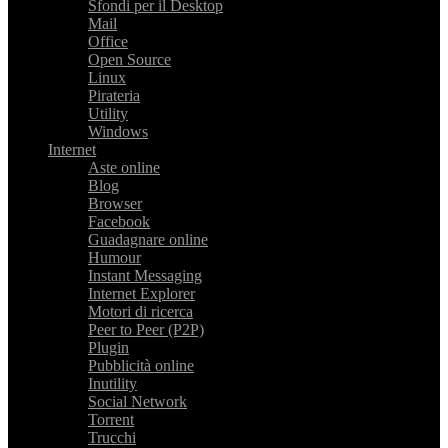
Sfondi per il Desktop
Mail
Office
Open Source
Linux
Pirateria
Utility
Windows
Internet
Aste online
Blog
Browser
Facebook
Guadagnare online
Humour
Instant Messaging
Internet Explorer
Motori di ricerca
Peer to Peer (P2P)
Plugin
Pubblicità online
Inutility
Social Network
Torrent
Trucchi