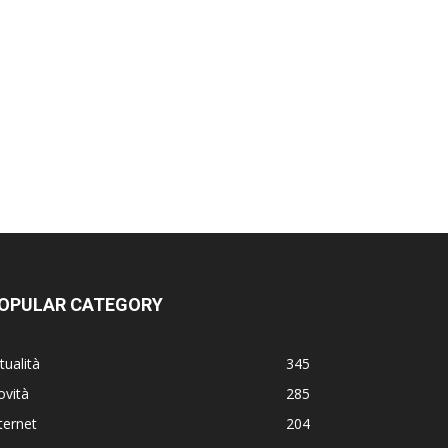
OPULAR CATEGORY
tualità
345
ovità
285
ternet
204