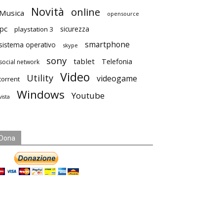
Novità
online
Musica
opensource
pc
playstation 3
sicurezza
smartphone
sistema operativo
skype
sony
tablet
Telefonia
social network
Video
Utility
videogame
torrent
Windows
Youtube
vista
Dona