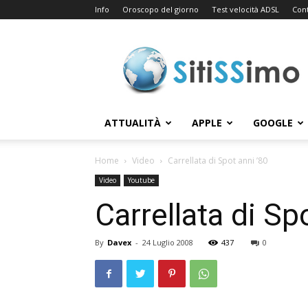
Info
Oroscopo del giorno
Test velocità ADSL
Cont
Sitissimo.com
ATTUALITÀ
APPLE
GOOGLE
Home
Video
Carrellata di Spot anni ’80
Video
Youtube
Carrellata di Sp
By
Davex
-
24 Luglio 2008
437
0