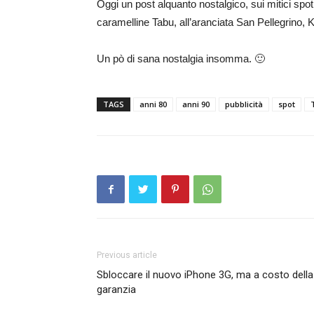
Oggi un post alquanto nostalgico, sui mitici spot 
caramelline Tabu, all’aranciata San Pellegrino, K
Un pò di sana nostalgia insomma. 🙂
TAGS
anni 80
anni 90
pubblicità
spot
Previous article
Sbloccare il nuovo iPhone 3G, ma a costo della
garanzia