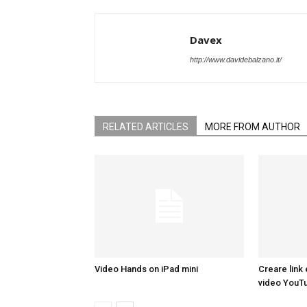
Davex
http://www.davidebalzano.it/
RELATED ARTICLES
MORE FROM AUTHOR
Video Hands on iPad mini
Creare link e
video YouTu