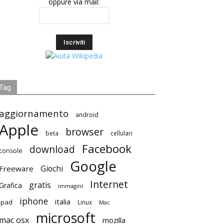
oppure via mail:
Tag
aggiornamento
android
Apple
browser
beta
cellulari
Facebook
download
console
Google
Giochi
Freeware
Internet
gratis
Grafica
immagini
iphone
italia
ipad
Linux
Mac
microsoft
mac osx
mozilla