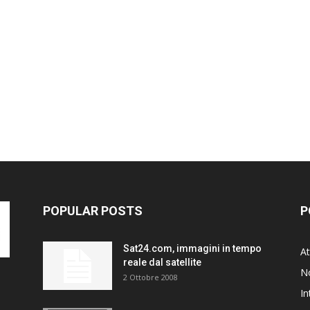
POPULAR POSTS
P
Sat24.com, immagini in tempo
At
reale dal satellite
N
2 Ottobre 2008
In