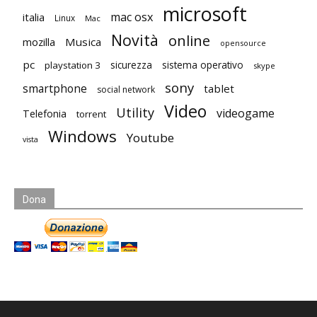
microsoft
mac osx
italia
Linux
Mac
Novità
online
mozilla
Musica
opensource
pc
playstation 3
sicurezza
sistema operativo
skype
sony
smartphone
tablet
social network
Video
Utility
videogame
Telefonia
torrent
Windows
Youtube
vista
Dona