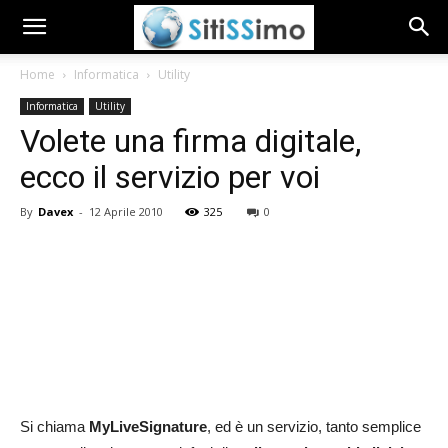
Home
Informatica
Utility
Informatica
Utility
Volete una firma digitale,
ecco il servizio per voi
By
Davex
-
12 Aprile 2010
325
0
Si chiama
MyLiveSignature
, ed è un servizio, tanto semplice