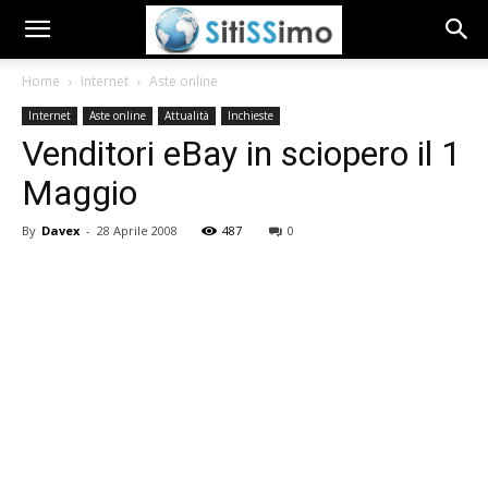
Home
Internet
Aste online
Internet
Aste online
Attualità
Inchieste
Venditori eBay in sciopero il 1
Maggio
By
Davex
-
28 Aprile 2008
487
0