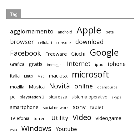
Tag
Apple
aggiornamento
android
beta
browser
download
cellulari
console
Google
Facebook
Giochi
Freeware
Internet
iphone
gratis
Grafica
ipad
immagini
microsoft
mac osx
italia
Linux
Mac
Novità
online
mozilla
Musica
opensource
pc
playstation 3
sicurezza
sistema operativo
skype
sony
smartphone
tablet
social network
Video
Utility
videogame
Telefonia
torrent
Windows
Youtube
vista