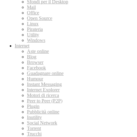
Sfondi per il Desktop
Mail
Office
Open Source
Linux
Pirateria
Utility
Windows
Internet
Aste online
Blog
Browser
Facebook
Guadagnare online
Humour
Instant Messaging
Internet Explorer
Motori di ricerca
Peer to Peer (P2P)
Plugin
Pubblicità online
Inutility
Social Network
Torrent
Trucchi