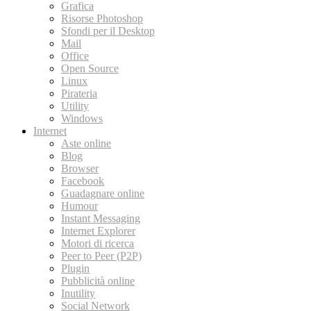
Grafica
Risorse Photoshop
Sfondi per il Desktop
Mail
Office
Open Source
Linux
Pirateria
Utility
Windows
Internet
Aste online
Blog
Browser
Facebook
Guadagnare online
Humour
Instant Messaging
Internet Explorer
Motori di ricerca
Peer to Peer (P2P)
Plugin
Pubblicità online
Inutility
Social Network