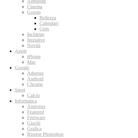
Ambiente
Cinema
Gossip
Bellezza
Calendari
Girls
Inchieste
Iniziative
Novità
Apple
iPhone
Mac
Google
Adsense
Android
Chrome
Sport
Calcio
Informatica
Antivirus
Featured
Freeware
Giochi
Grafica
Risorse Photoshop