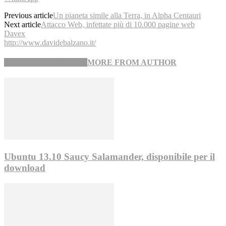
Previous article
Un pianeta simile alla Terra, in Alpha Centauri
Next article
Attacco Web, infettate più di 10.000 pagine web
Davex
http://www.davidebalzano.it/
RELATED ARTICLES
MORE FROM AUTHOR
Ubuntu 13.10 Saucy Salamander, disponibile per il
download