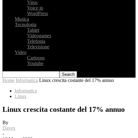
Virus
Voice ip
WordPress
Musica
Tecnologia
Tablet
Videogames
Telefonia
Televisione
Video
Cartoons
Youtube
Home
Informatica
Linux crescita costante del 17% annuo
Informatica
Linux
Linux crescita costante del 17% annuo
By
Davex
-