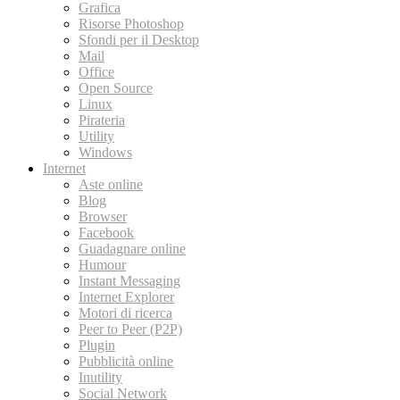
Grafica
Risorse Photoshop
Sfondi per il Desktop
Mail
Office
Open Source
Linux
Pirateria
Utility
Windows
Internet
Aste online
Blog
Browser
Facebook
Guadagnare online
Humour
Instant Messaging
Internet Explorer
Motori di ricerca
Peer to Peer (P2P)
Plugin
Pubblicità online
Inutility
Social Network