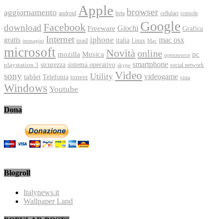
Apple
browser
aggiornamento
android
console
beta
cellulari
Google
Facebook
download
Freeware
Giochi
Grafica
Internet
iphone
gratis
mac osx
italia
ipad
immagini
Linux
Mac
microsoft
Novità
online
Musica
mozilla
pc
opensource
smartphone
playstation 3
sicurezza
sistema operativo
social network
skype
Video
sony
Utility
videogame
tablet
Telefonia
torrent
vista
Windows
Youtube
Dona
Blogroll
Italynews.it
Wallpaper Land