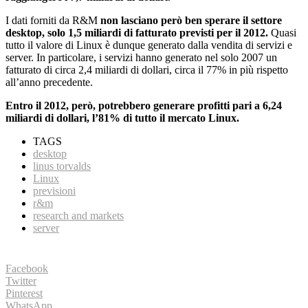
I dati forniti da R&M
non lasciano però ben sperare il settore
desktop, solo 1,5 miliardi di fatturato previsti per il 2012.
Quasi
tutto il valore di Linux è dunque generato dalla vendita di servizi e
server. In particolare, i servizi hanno generato nel solo 2007 un
fatturato di circa 2,4 miliardi di dollari, circa il 77% in più rispetto
all’anno precedente.
Entro il 2012, però, potrebbero generare profitti pari a 6,24
miliardi di dollari, l’81% di tutto il mercato Linux.
TAGS
desktop
linus torvalds
Linux
previsioni
r&m
research and markets
server
Facebook
Twitter
Pinterest
WhatsApp