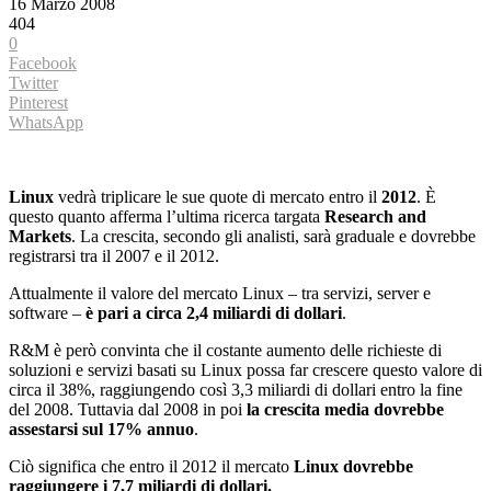
16 Marzo 2008
404
0
Facebook
Twitter
Pinterest
WhatsApp
Linux
vedrà triplicare le sue quote di mercato entro il
2012
. È
questo quanto afferma l’ultima ricerca targata
Research and
Markets
. La crescita, secondo gli analisti, sarà graduale e dovrebbe
registrarsi tra il 2007 e il 2012.
Attualmente il valore del mercato Linux – tra servizi, server e
software –
è pari a circa 2,4 miliardi di dollari
.
R&M è però convinta che il costante aumento delle richieste di
soluzioni e servizi basati su Linux possa far crescere questo valore di
circa il 38%, raggiungendo così 3,3 miliardi di dollari entro la fine
del 2008. Tuttavia dal 2008 in poi
la crescita media dovrebbe
assestarsi sul 17% annuo
.
Ciò significa che entro il 2012 il mercato
Linux dovrebbe
raggiungere i 7,7 miliardi di dollari.