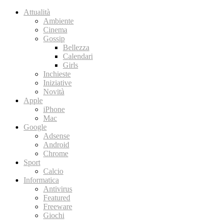
Attualità
Ambiente
Cinema
Gossip
Bellezza
Calendari
Girls
Inchieste
Iniziative
Novità
Apple
iPhone
Mac
Google
Adsense
Android
Chrome
Sport
Calcio
Informatica
Antivirus
Featured
Freeware
Giochi