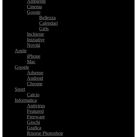
Ambiente
Cinema
Gossip
Bellezza
Calendari
Girls
Inchieste
Iniziative
Novità
Apple
iPhone
Mac
Google
Adsense
Android
Chrome
Sport
Calcio
Informatica
Antivirus
Featured
Freeware
Giochi
Grafica
Risorse Photoshop