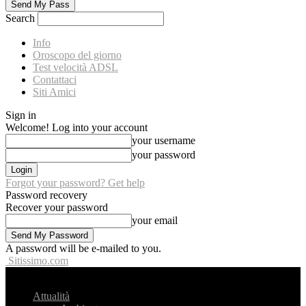
Search
Info
Oroscopo del giorno
Test velocità ADSL
Contattaci
Siti Amici
Sign in
Welcome! Log into your account
your username
your password
Forgot your password? Get help
Password recovery
Recover your password
your email
A password will be e-mailed to you.
Sitissimo.com
Attualità