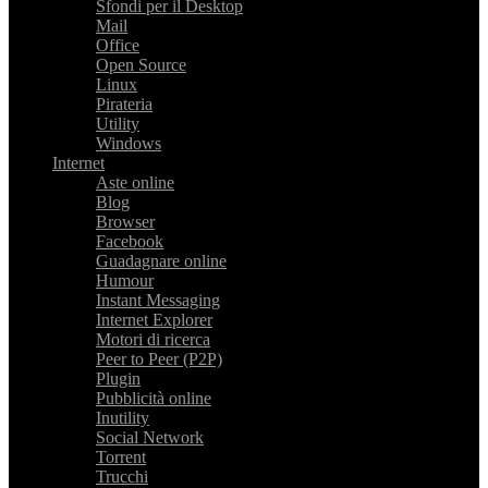
Sfondi per il Desktop
Mail
Office
Open Source
Linux
Pirateria
Utility
Windows
Internet
Aste online
Blog
Browser
Facebook
Guadagnare online
Humour
Instant Messaging
Internet Explorer
Motori di ricerca
Peer to Peer (P2P)
Plugin
Pubblicità online
Inutility
Social Network
Torrent
Trucchi