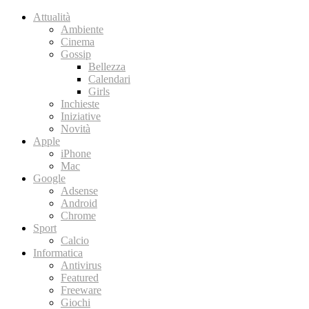
Attualità
Ambiente
Cinema
Gossip
Bellezza
Calendari
Girls
Inchieste
Iniziative
Novità
Apple
iPhone
Mac
Google
Adsense
Android
Chrome
Sport
Calcio
Informatica
Antivirus
Featured
Freeware
Giochi