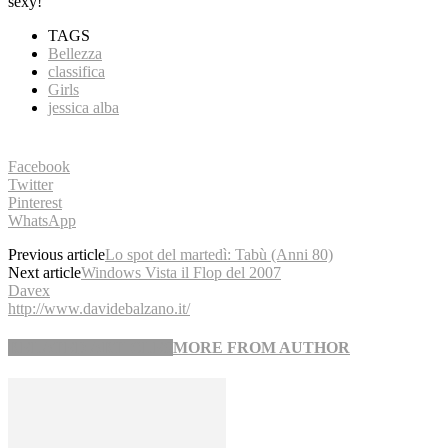
sexy!
TAGS
Bellezza
classifica
Girls
jessica alba
Facebook
Twitter
Pinterest
WhatsApp
Previous article
Lo spot del martedì: Tabù (Anni 80)
Next article
Windows Vista il Flop del 2007
Davex
http://www.davidebalzano.it/
RELATED ARTICLES
MORE FROM AUTHOR