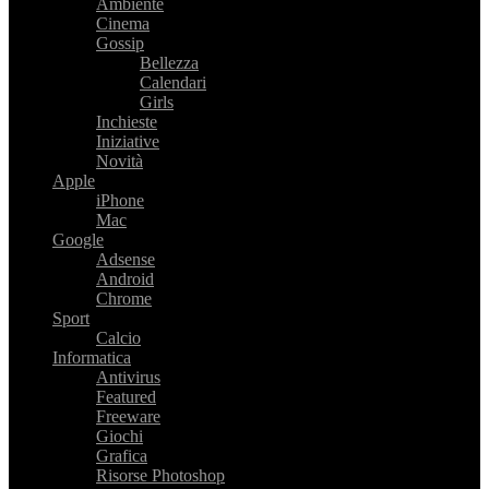
Ambiente
Cinema
Gossip
Bellezza
Calendari
Girls
Inchieste
Iniziative
Novità
Apple
iPhone
Mac
Google
Adsense
Android
Chrome
Sport
Calcio
Informatica
Antivirus
Featured
Freeware
Giochi
Grafica
Risorse Photoshop