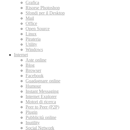
Grafica
Risorse Photoshop
Sfondi per il Desktop
Mail
Office
Open Source
Linux
Pirateria
Utility
Windows
Internet
Aste online
Blog
Browser
Facebook
Guadagnare online
Humour
Instant Messaging
Internet Explorer
Motori di ricerca
Peer to Peer (P2P)
Plugin
Pubblicità online
Inutility
Social Network