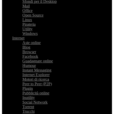
Sfondi per il Desktop
Mail
Office
Open Source
Linux
Pirateria
Utility
Windows
Internet
Aste online
Blog
Browser
Facebook
Guadagnare online
Humour
Instant Messaging
Internet Explorer
Motori di ricerca
Peer to Peer (P2P)
Plugin
Pubblicità online
Inutility
Social Network
Torrent
Trucchi