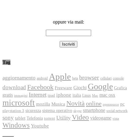
oppure via mail:
Tag
Apple
browser
aggiornamento
android
console
beta
cellulari
Google
Facebook
download
Freeware
Giochi
Grafica
Internet
iphone
gratis
mac osx
italia
ipad
immagini
Linux
Mac
microsoft
Novità
online
Musica
mozilla
pc
opensource
smartphone
playstation 3
sicurezza
sistema operativo
social network
skype
Video
sony
Utility
videogame
tablet
Telefonia
torrent
vista
Windows
Youtube