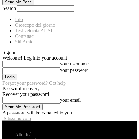
Search
Info
Oroscopo del giorno
Test velocità ADSL
Contattaci
Siti Amici
Sign in
Welcome! Log into your account
your username
your password
Forgot your password? Get help
Password recovery
Recover your password
your email
A password will be e-mailed to you.
Sitissimo.com
Attualità