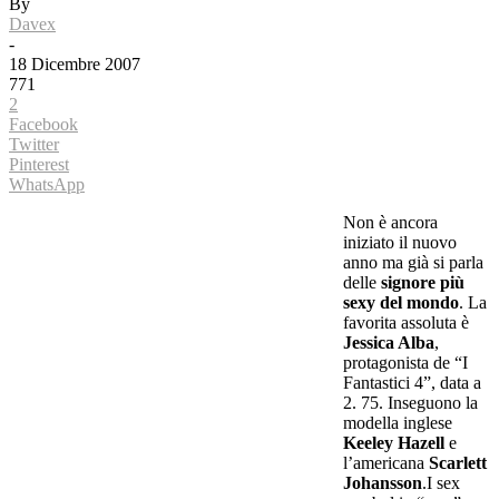
By
Davex
-
18 Dicembre 2007
771
2
Facebook
Twitter
Pinterest
WhatsApp
Non è ancora
iniziato il nuovo
anno ma già si parla
delle
signore più
sexy del mondo
. La
favorita assoluta è
Jessica Alba
,
protagonista de “I
Fantastici 4”, data a
2. 75. Inseguono la
modella inglese
Keeley Hazell
e
l’americana
Scarlett
Johansson
.I sex