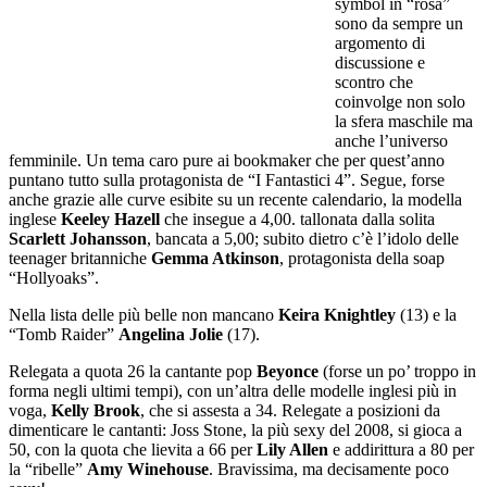
symbol in “rosa”
sono da sempre un
argomento di
discussione e
scontro che
coinvolge non solo
la sfera maschile ma
anche l’universo
femminile. Un tema caro pure ai bookmaker che per quest’anno
puntano tutto sulla protagonista de “I Fantastici 4”. Segue, forse
anche grazie alle curve esibite su un recente calendario, la modella
inglese
Keeley Hazell
che insegue a 4,00. tallonata dalla solita
Scarlett Johansson
, bancata a 5,00; subito dietro c’è l’idolo delle
teenager britanniche
Gemma Atkinson
, protagonista della soap
“Hollyoaks”.
Nella lista delle più belle non mancano
Keira Knightley
(13) e la
“Tomb Raider”
Angelina Jolie
(17).
Relegata a quota 26 la cantante pop
Beyonce
(forse un po’ troppo in
forma negli ultimi tempi), con un’altra delle modelle inglesi più in
voga,
Kelly Brook
, che si assesta a 34. Relegate a posizioni da
dimenticare le cantanti: Joss Stone, la più sexy del 2008, si gioca a
50, con la quota che lievita a 66 per
Lily Allen
e addirittura a 80 per
la “ribelle”
Amy Winehouse
. Bravissima, ma decisamente poco