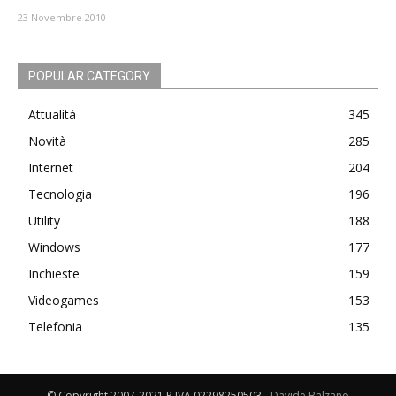
23 Novembre 2010
POPULAR CATEGORY
Attualità
345
Novità
285
Internet
204
Tecnologia
196
Utility
188
Windows
177
Inchieste
159
Videogames
153
Telefonia
135
© Copyright 2007-2021 P.IVA 02298250503 -
Davide Balzano