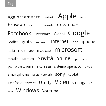
Tag
Apple
aggiornamento
android
beta
browser
download
cellulari
console
Google
Facebook
Giochi
Freeware
Internet
iphone
gratis
Grafica
ipad
immagini
microsoft
mac osx
italia
Linux
Mac
Novità
online
mozilla
Musica
opensource
pc
playstation 3
sicurezza
sistema operativo
skype
sony
smartphone
tablet
social network
Video
Utility
videogame
Telefonia
torrent
Windows
Youtube
vista