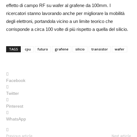
effetto di campo RF su wafer al grafene da 100mm. I
ricercatori stanno lavorando anche per migliorare la mobilità
degli elettroni, portandola vicino a un limite teorico che
corrisponde a circa 100 volte di più rispetto a quella del silicio.
TAGS
cpu
futuro
grafene
silicio
transistor
wafer
Facebook
Twitter
Pinterest
WhatsApp
Previous article
Next article