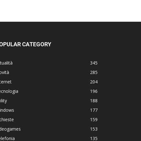
OPULAR CATEGORY
tualità
345
ovità
285
ternet
204
ecnologia
196
ility
188
indows
177
chieste
159
ideogames
153
lefonia
135