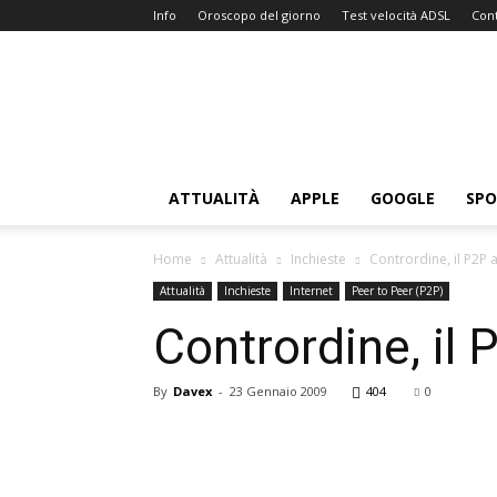
Info
Oroscopo del giorno
Test velocità ADSL
Cont
Sitissimo.com
ATTUALITÀ
APPLE
GOOGLE
SP
Home
Attualità
Inchieste
Contrordine, il P2P a
Attualità
Inchieste
Internet
Peer to Peer (P2P)
Contrordine, il 
By
Davex
-
23 Gennaio 2009
404
0