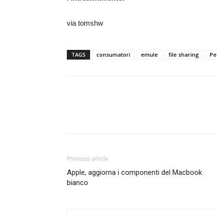
via tomshw
TAGS
consumatori
emule
file sharing
Pe
Previous article
Apple, aggiorna i componenti del Macbook
bianco