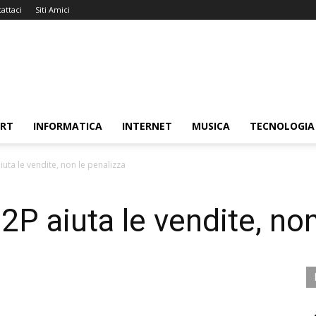
attaci
Siti Amici
ORT
INFORMATICA
INTERNET
MUSICA
TECNOLOGIA
iuta le vendite, non le penalizza
P2P aiuta le vendite, no