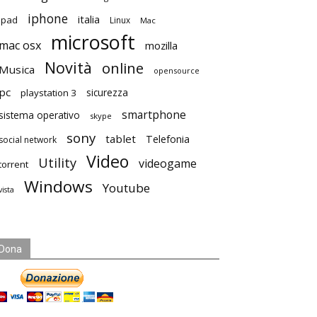
iphone
italia
ipad
Linux
Mac
microsoft
mac osx
mozilla
Novità
online
Musica
opensource
pc
playstation 3
sicurezza
smartphone
sistema operativo
skype
sony
tablet
Telefonia
social network
Video
Utility
videogame
torrent
Windows
Youtube
vista
Dona