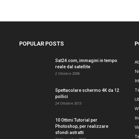
POPULAR POSTS
P
Sat24.com, immagini in tempo
At
reale dal satellite
N
2 Ottobre 2008
In
T
Spettacolare schermo 4K da 12
pollici
Ut
24 Ottobre 2013
W
In
10 Ottimi Tutorial per
Photoshop, per realizzare
V
sfondi astratti
Te