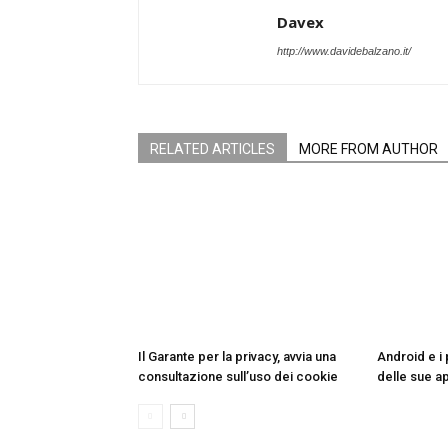
Davex
http://www.davidebalzano.it/
RELATED ARTICLES
MORE FROM AUTHOR
Il Garante per la privacy, avvia una
Android e i
consultazione sull’uso dei cookie
delle sue a