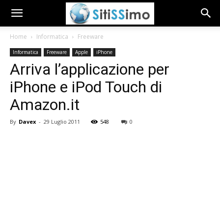
Home
Informatica
Freeware
Informatica
Freeware
Apple
iPhone
Arriva l’applicazione per
iPhone e iPod Touch di
Amazon.it
By
Davex
-
29 Luglio 2011
548
0