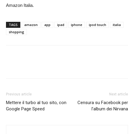
Amazon Italia.
TAGS
amazon
app
ipad
iphone
ipod touch
italia
shopping
Previous article
Next article
Mettere il turbo al tuo sito, con
Censura su Facebook per
Google Page Speed
l’album dei Nirvana