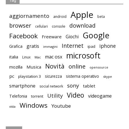
Tag
Apple
aggiornamento
android
beta
browser
download
cellulari
console
Google
Facebook
Giochi
Freeware
Internet
iphone
gratis
Grafica
ipad
immagini
microsoft
mac osx
italia
Linux
Mac
Novità
online
mozilla
Musica
opensource
pc
playstation 3
sicurezza
sistema operativo
skype
sony
smartphone
tablet
social network
Video
Utility
videogame
Telefonia
torrent
Windows
Youtube
vista