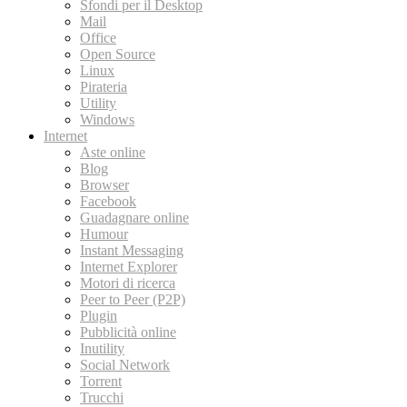
Sfondi per il Desktop
Mail
Office
Open Source
Linux
Pirateria
Utility
Windows
Internet
Aste online
Blog
Browser
Facebook
Guadagnare online
Humour
Instant Messaging
Internet Explorer
Motori di ricerca
Peer to Peer (P2P)
Plugin
Pubblicità online
Inutility
Social Network
Torrent
Trucchi