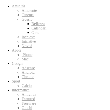
Attualità
Ambiente
Cinema
Gossip
Bellezza
Calendari
Girls
Inchieste
Iniziative
Novità
Apple
iPhone
Mac
Google
Adsense
Android
Chrome
Sport
Calcio
Informatica
Antivirus
Featured
Freeware
Giochi