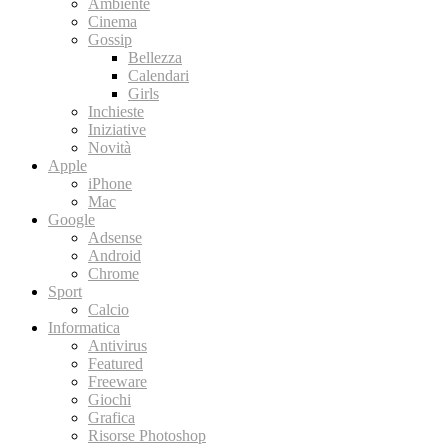
Ambiente
Cinema
Gossip
Bellezza
Calendari
Girls
Inchieste
Iniziative
Novità
Apple
iPhone
Mac
Google
Adsense
Android
Chrome
Sport
Calcio
Informatica
Antivirus
Featured
Freeware
Giochi
Grafica
Risorse Photoshop