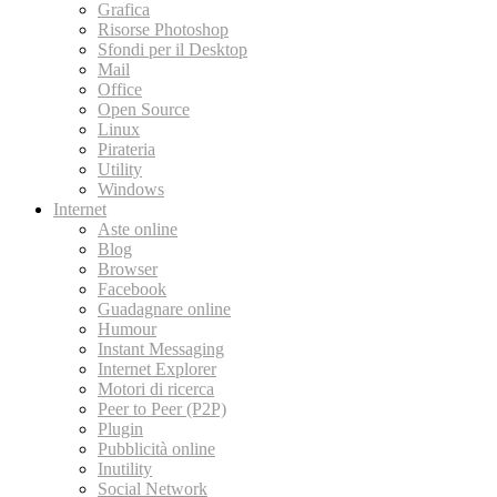
Grafica
Risorse Photoshop
Sfondi per il Desktop
Mail
Office
Open Source
Linux
Pirateria
Utility
Windows
Internet
Aste online
Blog
Browser
Facebook
Guadagnare online
Humour
Instant Messaging
Internet Explorer
Motori di ricerca
Peer to Peer (P2P)
Plugin
Pubblicità online
Inutility
Social Network