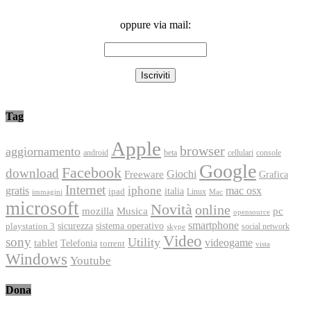
oppure via mail:
Tag
Apple
browser
aggiornamento
android
console
beta
cellulari
Google
Facebook
download
Freeware
Giochi
Grafica
Internet
iphone
gratis
mac osx
italia
ipad
immagini
Linux
Mac
microsoft
Novità
online
Musica
mozilla
pc
opensource
smartphone
playstation 3
sicurezza
sistema operativo
social network
skype
Video
sony
Utility
videogame
tablet
Telefonia
torrent
vista
Windows
Youtube
Dona