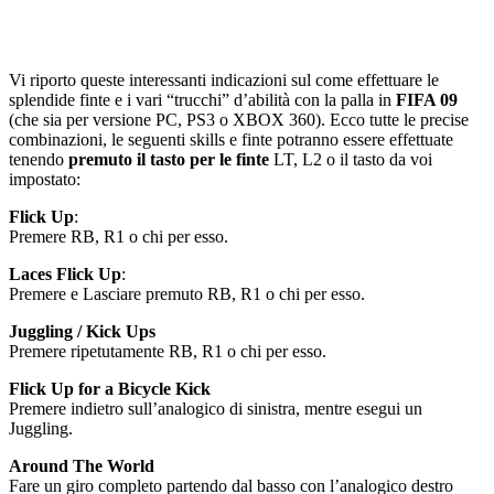
Vi riporto queste interessanti indicazioni sul come effettuare le
splendide finte e i vari “trucchi” d’abilità con la palla in
FIFA 09
(che sia per versione PC, PS3 o XBOX 360). Ecco tutte le precise
combinazioni, le seguenti skills e finte potranno essere effettuate
tenendo
premuto il tasto per le finte
LT, L2 o il tasto da voi
impostato:
Flick Up
:
Premere RB, R1 o chi per esso.
Laces Flick Up
:
Premere e Lasciare premuto RB, R1 o chi per esso.
Juggling / Kick Ups
Premere ripetutamente RB, R1 o chi per esso.
Flick Up for a Bicycle Kick
Premere indietro sull’analogico di sinistra, mentre esegui un
Juggling.
Around The World
Fare un giro completo partendo dal basso con l’analogico destro