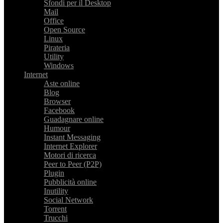
Sfondi per il Desktop
Mail
Office
Open Source
Linux
Pirateria
Utility
Windows
Internet
Aste online
Blog
Browser
Facebook
Guadagnare online
Humour
Instant Messaging
Internet Explorer
Motori di ricerca
Peer to Peer (P2P)
Plugin
Pubblicità online
Inutility
Social Network
Torrent
Trucchi