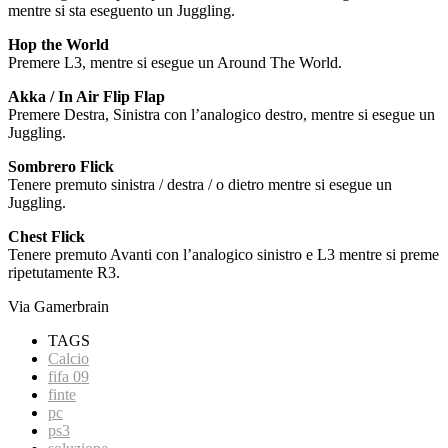
mentre si sta eseguento un Juggling.
Hop the World
Premere L3, mentre si esegue un Around The World.
Akka / In Air Flip Flap
Premere Destra, Sinistra con l’analogico destro, mentre si esegue un
Juggling.
Sombrero Flick
Tenere premuto sinistra / destra / o dietro mentre si esegue un
Juggling.
Chest Flick
Tenere premuto Avanti con l’analogico sinistro e L3 mentre si preme
ripetutamente R3.
Via Gamerbrain
TAGS
Calcio
fifa 09
finte
pc
ps3