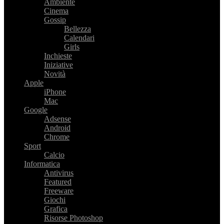
Ambiente
Cinema
Gossip
Bellezza
Calendari
Girls
Inchieste
Iniziative
Novità
Apple
iPhone
Mac
Google
Adsense
Android
Chrome
Sport
Calcio
Informatica
Antivirus
Featured
Freeware
Giochi
Grafica
Risorse Photoshop