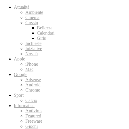
Attualità
Ambiente
Cinema
Gossip
Bellezza
Calendari
Girls
Inchieste
Iniziative
Novità
Apple
iPhone
Mac
Google
Adsense
Android
Chrome
Sport
Calcio
Informatica
Antivirus
Featured
Freeware
Giochi