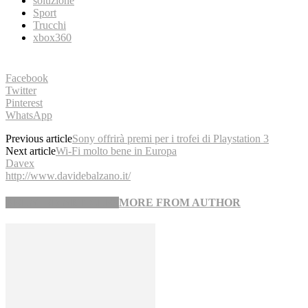
soluzione
Sport
Trucchi
xbox360
Facebook
Twitter
Pinterest
WhatsApp
Previous article
Sony offrirà premi per i trofei di Playstation 3
Next article
Wi-Fi molto bene in Europa
Davex
http://www.davidebalzano.it/
RELATED ARTICLES
MORE FROM AUTHOR