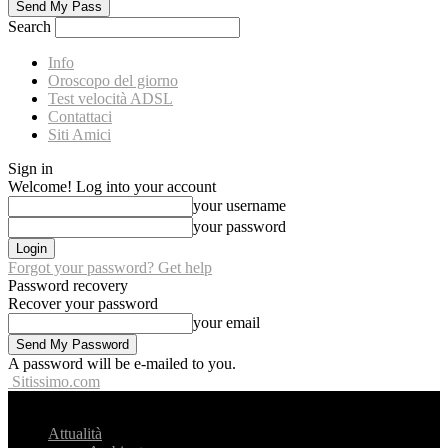
Search
Info
Oroscopo del giorno
Test velocità ADSL
Contattaci
Siti Amici
Sign in
Welcome! Log into your account
your username
your password
Forgot your password? Get help
Password recovery
Recover your password
your email
A password will be e-mailed to you.
Sitissimo.com
Attualità