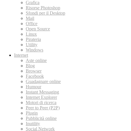
Grafica
Risorse Photoshop
Sfondi per il Desktop
Mail
Office
Open Source
Linux
Pirateria
Utility
Windows
Internet
Aste online
Blog
Browser
Facebook
Guadagnare online
Humour
Instant Messaging
Internet Explorer
Motori di ricerca
Peer to Peer (P2P)
Plugin
Pubblicità online
Inutility
Social Network