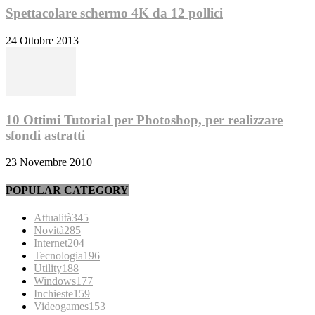
Spettacolare schermo 4K da 12 pollici
24 Ottobre 2013
10 Ottimi Tutorial per Photoshop, per realizzare
sfondi astratti
23 Novembre 2010
POPULAR CATEGORY
Attualità
345
Novità
285
Internet
204
Tecnologia
196
Utility
188
Windows
177
Inchieste
159
Videogames
153