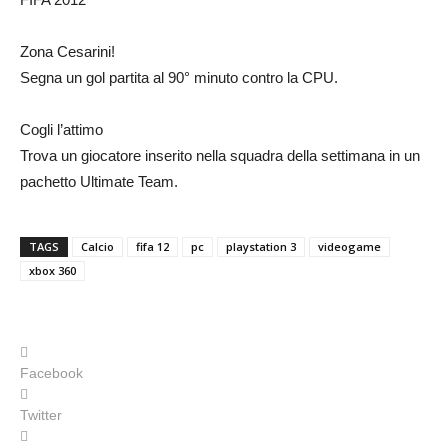
Zona Cesarini!
Segna un gol partita al 90° minuto contro la CPU.
Cogli l’attimo
Trova un giocatore inserito nella squadra della settimana in un
pachetto Ultimate Team.
TAGS
Calcio
fifa 12
pc
playstation 3
videogame
xbox 360
Facebook
Twitter