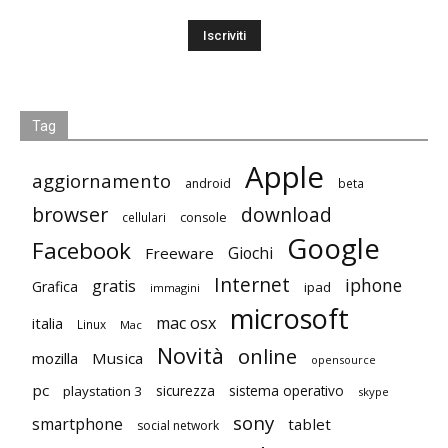
Tag
Apple
aggiornamento
android
beta
browser
download
cellulari
console
Google
Facebook
Giochi
Freeware
Internet
iphone
gratis
Grafica
ipad
immagini
microsoft
mac osx
italia
Linux
Mac
Novità
online
mozilla
Musica
opensource
pc
playstation 3
sicurezza
sistema operativo
skype
sony
smartphone
tablet
social network