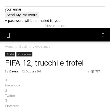
your email
A password will be e-mailed to you.
Sitissimo.com
Home
Giochi
Videogames
Giochi
Videogames
FIFA 12, trucchi e trofei
By
Davex
-
12 Ottobre 2011
0
767
Facebook
Twitter
Pinterest