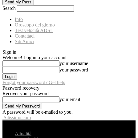
Search
Info
Oroscopo del giorno
Test velocità ADSL
Contattaci
Siti Amici
Sign in
Welcome! Log into your account
your username
your password
Forgot your password? Get help
Password recovery
Recover your password
your email
A password will be e-mailed to you.
Sitissimo.com
Attualità