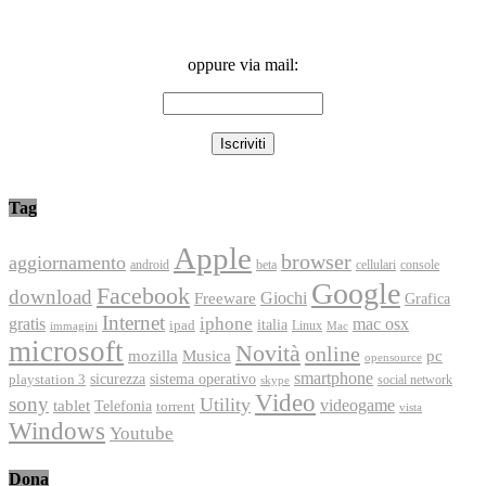
oppure via mail:
Tag
Apple
browser
aggiornamento
android
console
beta
cellulari
Google
Facebook
download
Freeware
Giochi
Grafica
Internet
iphone
gratis
mac osx
italia
ipad
immagini
Linux
Mac
microsoft
Novità
online
Musica
mozilla
pc
opensource
smartphone
playstation 3
sicurezza
sistema operativo
social network
skype
Video
sony
Utility
videogame
tablet
Telefonia
torrent
vista
Windows
Youtube
Dona