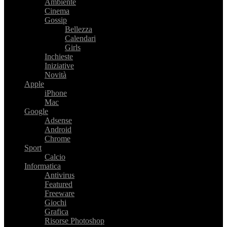
Ambiente
Cinema
Gossip
Bellezza
Calendari
Girls
Inchieste
Iniziative
Novità
Apple
iPhone
Mac
Google
Adsense
Android
Chrome
Sport
Calcio
Informatica
Antivirus
Featured
Freeware
Giochi
Grafica
Risorse Photoshop