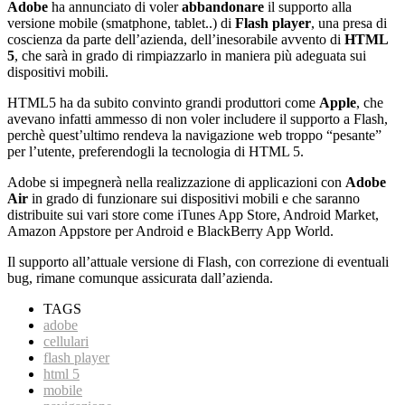
Adobe
ha annunciato di voler
abbandonare
il supporto alla
versione mobile (smatphone, tablet..) di
Flash player
, una presa di
coscienza da parte dell’azienda, dell’inesorabile avvento di
HTML
5
, che sarà in grado di rimpiazzarlo in maniera più adeguata sui
dispositivi mobili.
HTML5 ha da subito convinto grandi produttori come
Apple
, che
avevano infatti ammesso di non voler includere il supporto a Flash,
perchè quest’ultimo rendeva la navigazione web troppo “pesante”
per l’utente, preferendogli la tecnologia di HTML 5.
Adobe si impegnerà nella realizzazione di applicazioni con
Adobe
Air
in grado di funzionare sui dispositivi mobili e che saranno
distribuite sui vari store come iTunes App Store, Android Market,
Amazon Appstore per Android e BlackBerry App World.
Il supporto all’attuale versione di Flash, con correzione di eventuali
bug, rimane comunque assicurata dall’azienda.
TAGS
adobe
cellulari
flash player
html 5
mobile