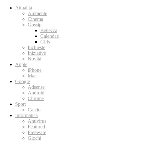
Attualità
Ambiente
Cinema
Gossip
Bellezza
Calendari
Girls
Inchieste
Iniziative
Novità
Apple
iPhone
Mac
Google
Adsense
Android
Chrome
Sport
Calcio
Informatica
Antivirus
Featured
Freeware
Giochi