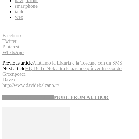
navigazione
smartphone
tablet
web
Facebook
Twitter
Pinterest
WhatsApp
Previous article
Aiutiamo la Liguria e la Toscana con un SMS
Next article
HP, Dell e Nokia tra le aziende più verdi secondo
Greenpeace
Davex
http://www.davidebalzano.it/
RELATED ARTICLES
MORE FROM AUTHOR