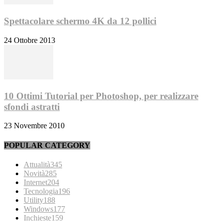
Spettacolare schermo 4K da 12 pollici
24 Ottobre 2013
10 Ottimi Tutorial per Photoshop, per realizzare
sfondi astratti
23 Novembre 2010
POPULAR CATEGORY
Attualità
345
Novità
285
Internet
204
Tecnologia
196
Utility
188
Windows
177
Inchieste
159