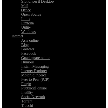
Sfondi per il Desktop
Mail
Office
Open Source
Linux
Pirateria
Utility
Windows
Internet
Aste online
Blog
Browser
Facebook
Guadagnare online
Humour
Instant Messaging
Internet Explorer
Motori di ricerca
Peer to Peer (P2P)
Plugin
Pubblicità online
Inutility
Social Network
Torrent
Trucchi