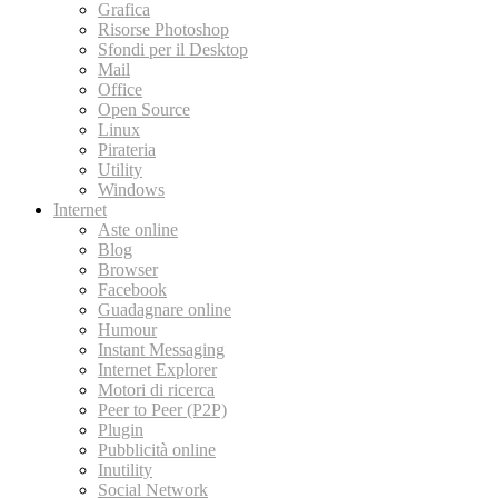
Grafica
Risorse Photoshop
Sfondi per il Desktop
Mail
Office
Open Source
Linux
Pirateria
Utility
Windows
Internet
Aste online
Blog
Browser
Facebook
Guadagnare online
Humour
Instant Messaging
Internet Explorer
Motori di ricerca
Peer to Peer (P2P)
Plugin
Pubblicità online
Inutility
Social Network