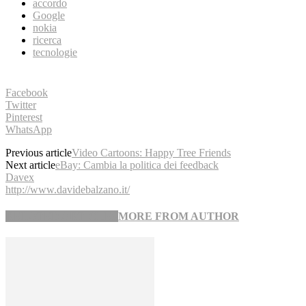
accordo
Google
nokia
ricerca
tecnologie
Facebook
Twitter
Pinterest
WhatsApp
Previous article
Video Cartoons: Happy Tree Friends
Next article
eBay: Cambia la politica dei feedback
Davex
http://www.davidebalzano.it/
RELATED ARTICLES
MORE FROM AUTHOR