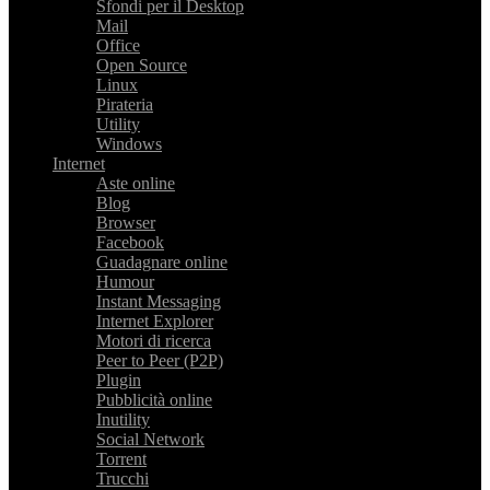
Sfondi per il Desktop
Mail
Office
Open Source
Linux
Pirateria
Utility
Windows
Internet
Aste online
Blog
Browser
Facebook
Guadagnare online
Humour
Instant Messaging
Internet Explorer
Motori di ricerca
Peer to Peer (P2P)
Plugin
Pubblicità online
Inutility
Social Network
Torrent
Trucchi