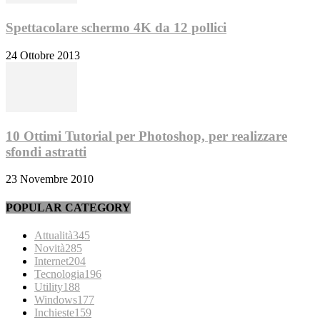
Spettacolare schermo 4K da 12 pollici
24 Ottobre 2013
10 Ottimi Tutorial per Photoshop, per realizzare
sfondi astratti
23 Novembre 2010
POPULAR CATEGORY
Attualità
345
Novità
285
Internet
204
Tecnologia
196
Utility
188
Windows
177
Inchieste
159