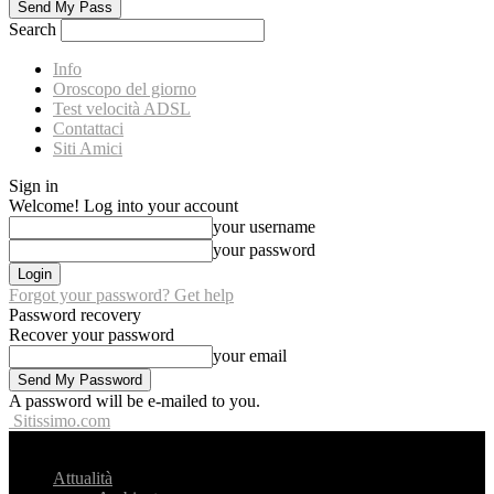
Search
Info
Oroscopo del giorno
Test velocità ADSL
Contattaci
Siti Amici
Sign in
Welcome! Log into your account
your username
your password
Forgot your password? Get help
Password recovery
Recover your password
your email
A password will be e-mailed to you.
Sitissimo.com
Attualità