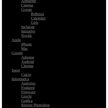
Ambiente
Cinema
Gossip
Bellezza
Calendari
Girls
Inchieste
Iniziative
Novità
Apple
iPhone
Mac
Google
Adsense
Android
Chrome
Sport
Calcio
Informatica
Antivirus
Featured
Freeware
Giochi
Grafica
Risorse Photoshop