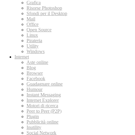
Grafica
Risorse Photoshop
Sfondi per il Desktop
Mail
Office
Open Source
Linux
Pirateria
Utility
Windows
Internet
Aste online
Blog
Browser
Facebook
Guadagnare online
Humour
Instant Messaging
Internet Explorer
Motori di ricerca
Peer to Peer (P2P)
Plugin
Pubblicità online
Inutility
Social Network