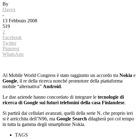
By
Davex
-
13 Febbraio 2008
519
2
Facebook
Twitter
Pinterest
WhatsApp
Al Mobile World Congress è stato raggiunto un accordo tra
Nokia
e
Google
, il re della ricerca nonché promotore della piattaforma
mobile “alternativa”
Android
.
Le due aziende hanno concordato di integrare le
tecnologie di
ricerca di Google sui futuri telefonini della casa Finlandese
.
Si partirà dai cellulari avanzati, quelli della serie N, che proprio ieri
si è arricchita dell’N96, ma
Google Search
dilagherà poi col tempo
in tutta la gamma degli smartphone Nokia.
TAGS