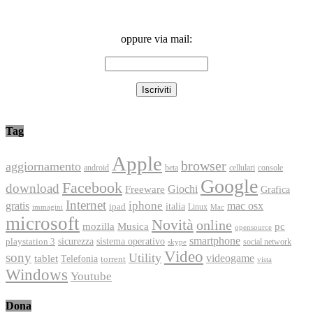
oppure via mail:
Tag
Apple
browser
aggiornamento
android
console
beta
cellulari
Google
Facebook
download
Freeware
Giochi
Grafica
Internet
iphone
gratis
mac osx
italia
ipad
immagini
Linux
Mac
microsoft
Novità
online
Musica
mozilla
pc
opensource
smartphone
playstation 3
sicurezza
sistema operativo
social network
skype
Video
sony
Utility
videogame
tablet
Telefonia
torrent
vista
Windows
Youtube
Dona