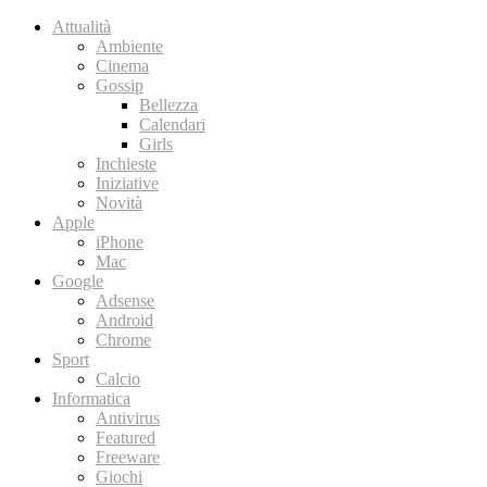
Attualità
Ambiente
Cinema
Gossip
Bellezza
Calendari
Girls
Inchieste
Iniziative
Novità
Apple
iPhone
Mac
Google
Adsense
Android
Chrome
Sport
Calcio
Informatica
Antivirus
Featured
Freeware
Giochi