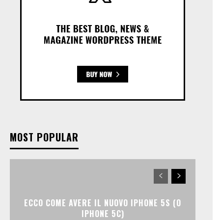
MOST POPULAR
ECCO COME AVERE IL NUOVO IPHONE 5S (O
IPHONE 5C)