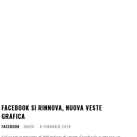
FACEBOOK SI RINNOVA, NUOVA VESTE
GRAFICA
FACEBOOK
DAVEX
-
8 FEBBRAIO 2010
Col raggiungimento di 400 milioni di utenti, Facebook si ritocca un