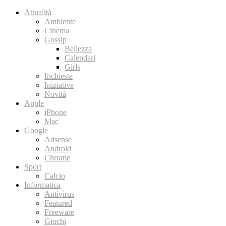
Attualità
Ambiente
Cinema
Gossip
Bellezza
Calendari
Girls
Inchieste
Iniziative
Novità
Apple
iPhone
Mac
Google
Adsense
Android
Chrome
Sport
Calcio
Informatica
Antivirus
Featured
Freeware
Giochi