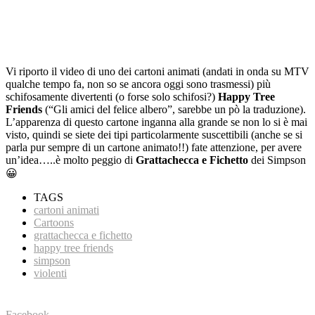
Vi riporto il video di uno dei cartoni animati (andati in onda su MTV
qualche tempo fa, non so se ancora oggi sono trasmessi) più
schifosamente divertenti (o forse solo schifosi?)
Happy Tree
Friends
(“Gli amici del felice albero”, sarebbe un pò la traduzione).
L’apparenza di questo cartone inganna alla grande se non lo si è mai
visto, quindi se siete dei tipi particolarmente suscettibili (anche se si
parla pur sempre di un cartone animato!!) fate attenzione, per avere
un’idea…..è molto peggio di
Grattachecca e Fichetto
dei Simpson
😀
TAGS
cartoni animati
Cartoons
grattachecca e fichetto
happy tree friends
simpson
violenti
Facebook