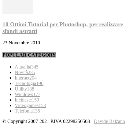
10 Ottimi Tutorial per Photoshop, per realizzare
sfondi astratti
23 Novembre 2010
POPULAR CATEGORY
Attualità
345
Novità
285
Internet
204
Tecnologia
196
Utility
188
Windows
177
Inchieste
159
Videogames
153
Telefonia
135
© Copyright 2007-2021 P.IVA 02298250503 -
Davide Balzano