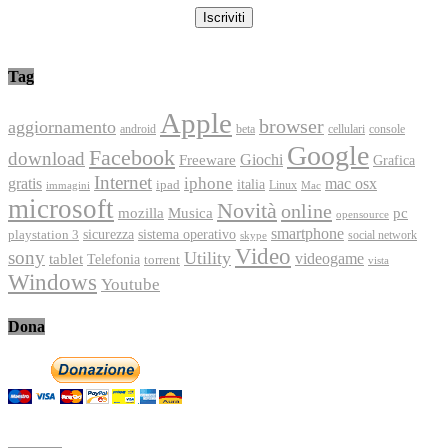
Tag
Apple
browser
aggiornamento
android
console
beta
cellulari
Google
Facebook
download
Freeware
Giochi
Grafica
Internet
iphone
gratis
mac osx
italia
ipad
immagini
Linux
Mac
microsoft
Novità
online
Musica
mozilla
pc
opensource
smartphone
playstation 3
sicurezza
sistema operativo
social network
skype
Video
sony
Utility
videogame
tablet
Telefonia
torrent
vista
Windows
Youtube
Dona