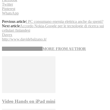
Twitter
Pinterest
WhatsApp
Previous article
I PC consumano energia elettrica anche da spenti?
Next article
Accordo Nokia-Google per le tecnologie di ricerca sui
cellulari finlandesi
Davex
http://www.davidebalzano.it/
RELATED ARTICLES
MORE FROM AUTHOR
Video Hands on iPad mini