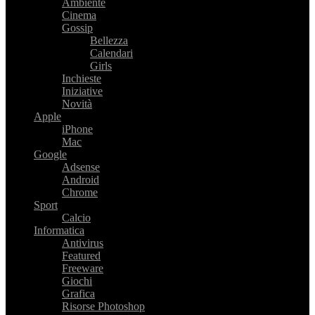
Ambiente
Cinema
Gossip
Bellezza
Calendari
Girls
Inchieste
Iniziative
Novità
Apple
iPhone
Mac
Google
Adsense
Android
Chrome
Sport
Calcio
Informatica
Antivirus
Featured
Freeware
Giochi
Grafica
Risorse Photoshop