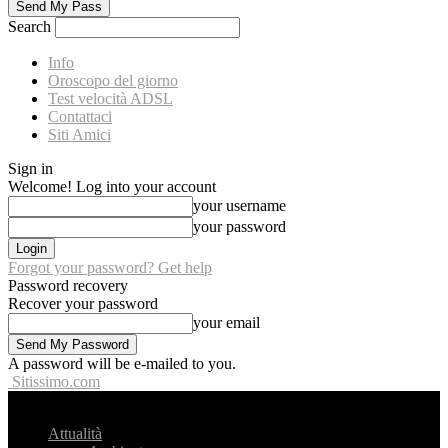
Search
Info
Oroscopo del giorno
Test velocità ADSL
Contattaci
Siti Amici
Sign in
Welcome! Log into your account
your username
your password
Forgot your password? Get help
Password recovery
Recover your password
your email
A password will be e-mailed to you.
Sitissimo.com
Attualità