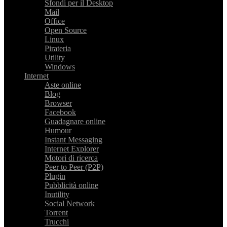
Sfondi per il Desktop
Mail
Office
Open Source
Linux
Pirateria
Utility
Windows
Internet
Aste online
Blog
Browser
Facebook
Guadagnare online
Humour
Instant Messaging
Internet Explorer
Motori di ricerca
Peer to Peer (P2P)
Plugin
Pubblicità online
Inutility
Social Network
Torrent
Trucchi