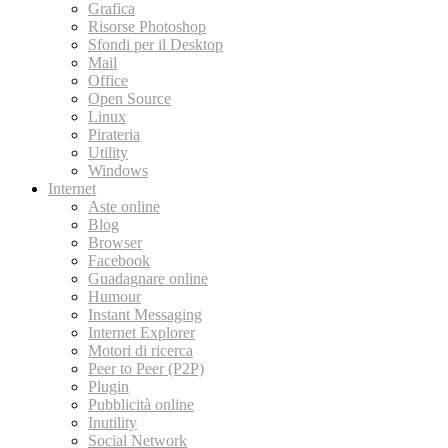
Grafica
Risorse Photoshop
Sfondi per il Desktop
Mail
Office
Open Source
Linux
Pirateria
Utility
Windows
Internet
Aste online
Blog
Browser
Facebook
Guadagnare online
Humour
Instant Messaging
Internet Explorer
Motori di ricerca
Peer to Peer (P2P)
Plugin
Pubblicità online
Inutility
Social Network