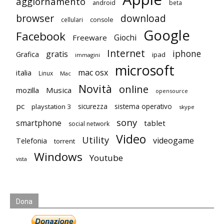
aggiornamento
android
beta
browser
download
cellulari
console
Google
Facebook
Giochi
Freeware
Internet
iphone
gratis
Grafica
ipad
immagini
microsoft
mac osx
italia
Linux
Mac
Novità
online
mozilla
Musica
opensource
pc
playstation 3
sicurezza
sistema operativo
skype
sony
smartphone
tablet
social network
Video
Utility
videogame
Telefonia
torrent
Windows
Youtube
vista
Dona