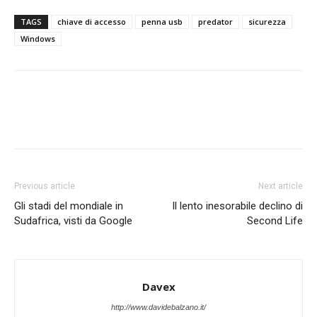
TAGS
chiave di accesso
penna usb
predator
sicurezza
Windows
Previous article
Next article
Gli stadi del mondiale in
Il lento inesorabile declino di
Sudafrica, visti da Google
Second Life
Davex
http://www.davidebalzano.it/