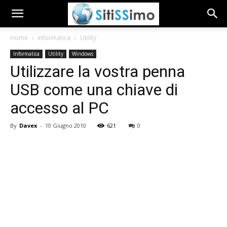
Home
Informatica
Utility
Informatica
Utility
Windows
Utilizzare la vostra penna
USB come una chiave di
accesso al PC
By
Davex
-
10 Giugno 2010
621
0