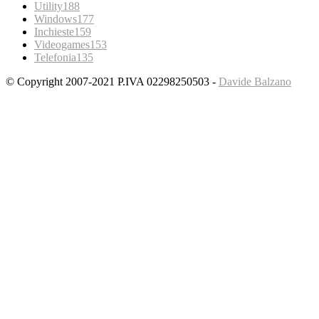
Utility
188
Windows
177
Inchieste
159
Videogames
153
Telefonia
135
© Copyright 2007-2021 P.IVA 02298250503 -
Davide Balzano