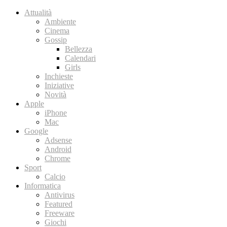
Attualità
Ambiente
Cinema
Gossip
Bellezza
Calendari
Girls
Inchieste
Iniziative
Novità
Apple
iPhone
Mac
Google
Adsense
Android
Chrome
Sport
Calcio
Informatica
Antivirus
Featured
Freeware
Giochi