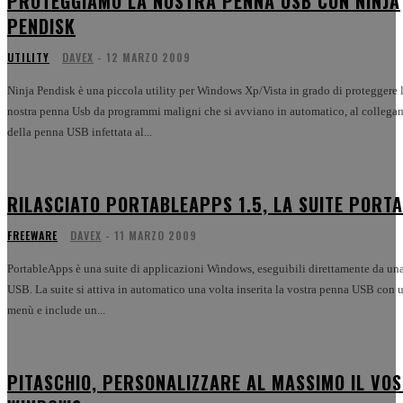
PROTEGGIAMO LA NOSTRA PENNA USB CON NINJA
PENDISK
UTILITY
DAVEX
-
12 MARZO 2009
Ninja Pendisk è una piccola utility per Windows Xp/Vista in grado di proteggere 
nostra penna Usb da programmi maligni che si avviano in automatico, al collega
della penna USB infettata al...
RILASCIATO PORTABLEAPPS 1.5, LA SUITE PORTA
FREEWARE
DAVEX
-
11 MARZO 2009
PortableApps è una suite di applicazioni Windows, eseguibili direttamente da un
USB. La suite si attiva in automatico una volta inserita la vostra penna USB con 
menù e include un...
PITASCHIO, PERSONALIZZARE AL MASSIMO IL VO