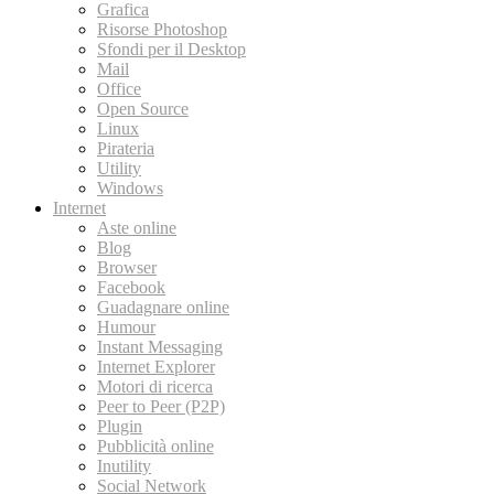
Grafica
Risorse Photoshop
Sfondi per il Desktop
Mail
Office
Open Source
Linux
Pirateria
Utility
Windows
Internet
Aste online
Blog
Browser
Facebook
Guadagnare online
Humour
Instant Messaging
Internet Explorer
Motori di ricerca
Peer to Peer (P2P)
Plugin
Pubblicità online
Inutility
Social Network