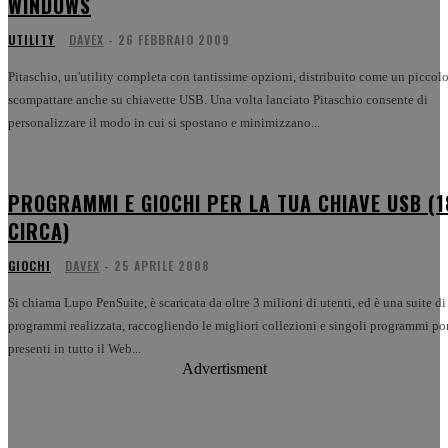
WINDOWS
UTILITY
DAVEX
-
26 FEBBRAIO 2009
Pitaschio, un'utility completa con tantissime opzioni, distribuito come un piccolo
scompattare anche su chiavette USB. Una volta lanciato Pitaschio consente di
personalizzare il modo in cui si spostano e minimizzano...
PROGRAMMI E GIOCHI PER LA TUA CHIAVE USB (
CIRCA)
GIOCHI
DAVEX
-
25 APRILE 2008
Si chiama Lupo PenSuite, è scaricata da oltre 3 milioni di utenti, ed è una suite di
programmi realizzata, raccogliendo le migliori collezioni e singoli programmi por
presenti in tutto il Web...
Advertisment