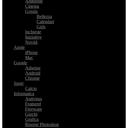
Ambiente
Cinema
Gossip
Bellezza
Calendari
Girls
Inchieste
Iniziative
Novità
Apple
iPhone
Mac
Google
Adsense
Android
Chrome
Sport
Calcio
Informatica
Antivirus
Featured
Freeware
Giochi
Grafica
Risorse Photoshop