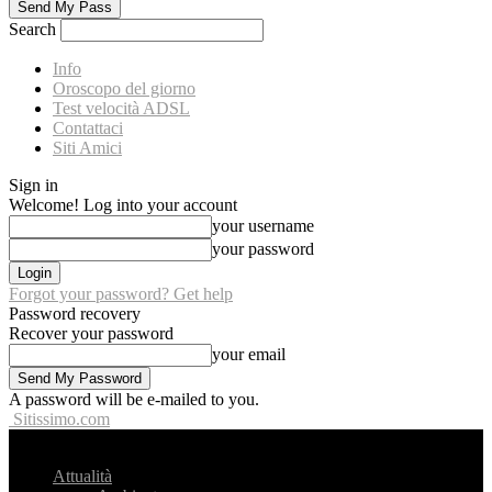
Search
Info
Oroscopo del giorno
Test velocità ADSL
Contattaci
Siti Amici
Sign in
Welcome! Log into your account
your username
your password
Forgot your password? Get help
Password recovery
Recover your password
your email
A password will be e-mailed to you.
Sitissimo.com
Attualità