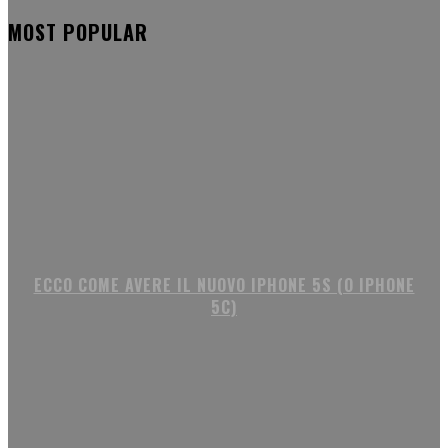
MOST POPULAR
ECCO COME AVERE IL NUOVO IPHONE 5S (O IPHONE
5C)