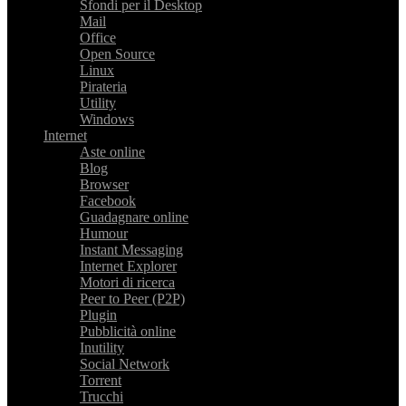
Sfondi per il Desktop
Mail
Office
Open Source
Linux
Pirateria
Utility
Windows
Internet
Aste online
Blog
Browser
Facebook
Guadagnare online
Humour
Instant Messaging
Internet Explorer
Motori di ricerca
Peer to Peer (P2P)
Plugin
Pubblicità online
Inutility
Social Network
Torrent
Trucchi