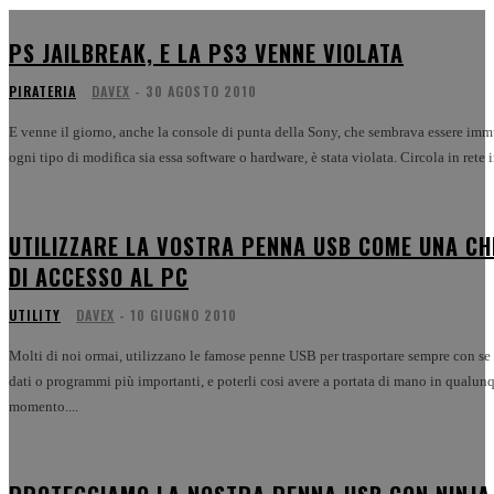
PS JAILBREAK, E LA PS3 VENNE VIOLATA
PIRATERIA
DAVEX
-
30 AGOSTO 2010
E venne il giorno, anche la console di punta della Sony, che sembrava essere im
ogni tipo di modifica sia essa software o hardware, è stata violata. Circola in rete inf
UTILIZZARE LA VOSTRA PENNA USB COME UNA CH
DI ACCESSO AL PC
UTILITY
DAVEX
-
10 GIUGNO 2010
Molti di noi ormai, utilizzano le famose penne USB per trasportare sempre con se 
dati o programmi più importanti, e poterli cosi avere a portata di mano in qualun
momento....