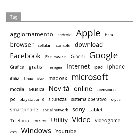
Tag
Apple
aggiornamento
android
beta
browser
download
cellulari
console
Google
Facebook
Giochi
Freeware
Internet
iphone
gratis
Grafica
ipad
immagini
microsoft
mac osx
italia
Linux
Mac
Novità
online
mozilla
Musica
opensource
pc
playstation 3
sicurezza
sistema operativo
skype
sony
smartphone
tablet
social network
Video
Utility
videogame
Telefonia
torrent
Windows
Youtube
vista