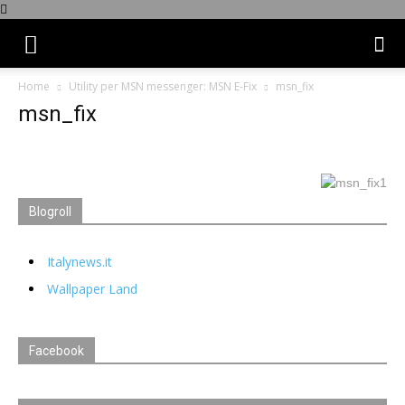
Home
Utility per MSN messenger: MSN E-Fix
msn_fix
msn_fix
Blogroll
Italynews.it
Wallpaper Land
Facebook