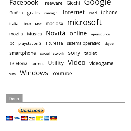
Google
Facebook
Giochi
Freeware
Internet
iphone
gratis
Grafica
ipad
immagini
microsoft
mac osx
italia
Linux
Mac
Novità
online
mozilla
Musica
opensource
pc
playstation 3
sicurezza
sistema operativo
skype
sony
smartphone
tablet
social network
Video
Utility
videogame
Telefonia
torrent
Windows
Youtube
vista
Dona