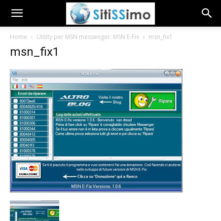
Home
Utility per MSN messenger: MSN E-Fix
msn_fix1
msn_fix1