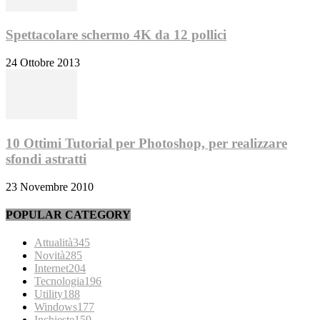
Spettacolare schermo 4K da 12 pollici
24 Ottobre 2013
10 Ottimi Tutorial per Photoshop, per realizzare
sfondi astratti
23 Novembre 2010
POPULAR CATEGORY
Attualità
345
Novità
285
Internet
204
Tecnologia
196
Utility
188
Windows
177
Inchieste
159