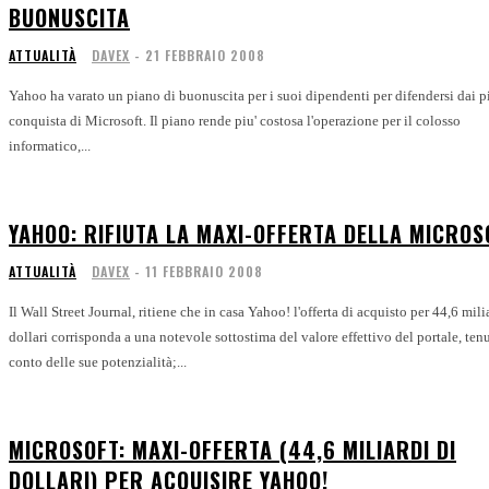
BUONUSCITA
ATTUALITÀ
DAVEX
-
21 FEBBRAIO 2008
Yahoo ha varato un piano di buonuscita per i suoi dipendenti per difendersi dai piani di
conquista di Microsoft. Il piano rende piu' costosa l'operazione per il colosso
informatico,...
YAHOO: RIFIUTA LA MAXI-OFFERTA DELLA MICROS
ATTUALITÀ
DAVEX
-
11 FEBBRAIO 2008
Il Wall Street Journal, ritiene che in casa Yahoo! l'offerta di acquisto per 44,6 mili
dollari corrisponda a una notevole sottostima del valore effettivo del portale, ten
conto delle sue potenzialità;...
MICROSOFT: MAXI-OFFERTA (44,6 MILIARDI DI
DOLLARI) PER ACQUISIRE YAHOO!