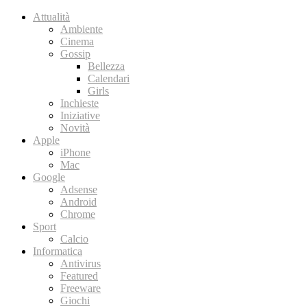
Attualità
Ambiente
Cinema
Gossip
Bellezza
Calendari
Girls
Inchieste
Iniziative
Novità
Apple
iPhone
Mac
Google
Adsense
Android
Chrome
Sport
Calcio
Informatica
Antivirus
Featured
Freeware
Giochi