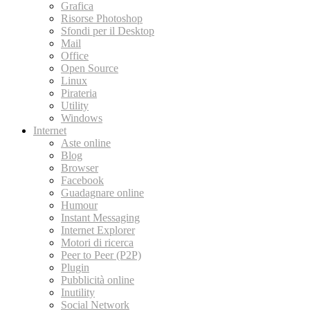
Grafica
Risorse Photoshop
Sfondi per il Desktop
Mail
Office
Open Source
Linux
Pirateria
Utility
Windows
Internet
Aste online
Blog
Browser
Facebook
Guadagnare online
Humour
Instant Messaging
Internet Explorer
Motori di ricerca
Peer to Peer (P2P)
Plugin
Pubblicità online
Inutility
Social Network