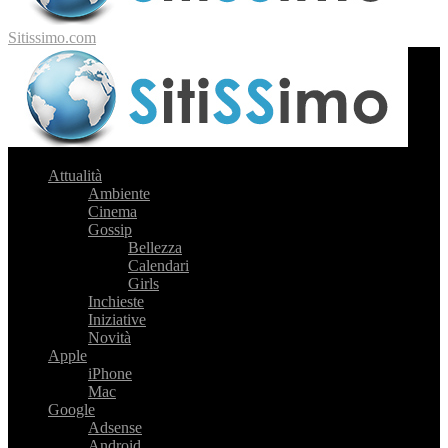
Sitissimo.com
Attualità
Ambiente
Cinema
Gossip
Bellezza
Calendari
Girls
Inchieste
Iniziative
Novità
Apple
iPhone
Mac
Google
Adsense
Android