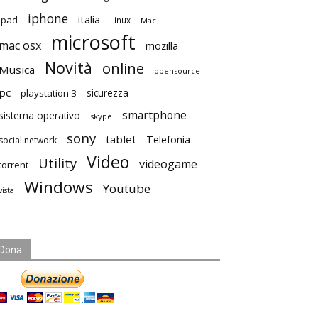
iphone
italia
ipad
Linux
Mac
microsoft
mac osx
mozilla
Novità
online
Musica
opensource
pc
playstation 3
sicurezza
smartphone
sistema operativo
skype
sony
tablet
Telefonia
social network
Video
Utility
videogame
torrent
Windows
Youtube
vista
Dona