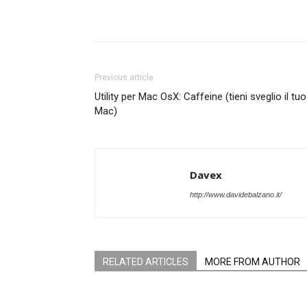
Previous article
Utility per Mac OsX: Caffeine (tieni sveglio il tuo
Mac)
Davex
http://www.davidebalzano.it/
RELATED ARTICLES
MORE FROM AUTHOR