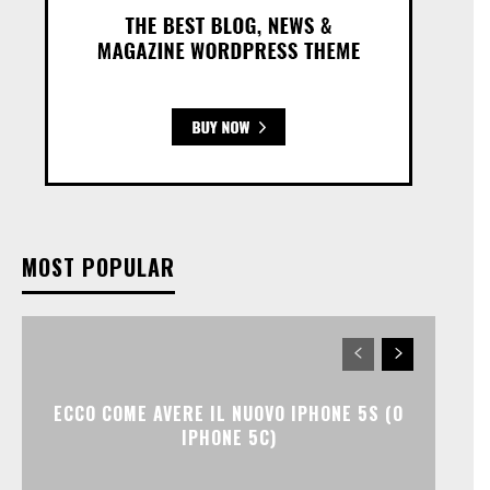
MOST POPULAR
ECCO COME AVERE IL NUOVO IPHONE 5S (O
IPHONE 5C)