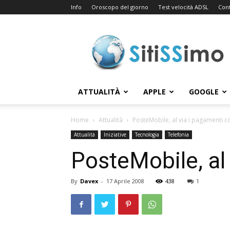
Info
Oroscopo del giorno
Test velocità ADSL
Cont
Sitissimo.com
ATTUALITÀ
APPLE
GOOGLE
Home
Attualità
PosteMobile, al via i pagamenti con
Attualità
Iniziative
Tecnologia
Telefonia
PosteMobile, al 
By
Davex
-
17 Aprile 2008
438
1