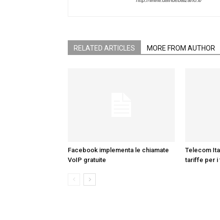
http://www.davidebalzano.it/
RELATED ARTICLES
MORE FROM AUTHOR
Facebook implementa le chiamate
Telecom Ital
VoIP gratuite
tariffe per i 