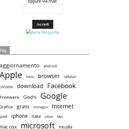
oppure via mail:
Tag
aggiornamento
android
Apple
browser
beta
cellulari
Facebook
download
console
Google
Giochi
Freeware
Internet
gratis
Grafica
immagini
iphone
italia
ipad
Linux
Mac
microsoft
mac osx
mozilla