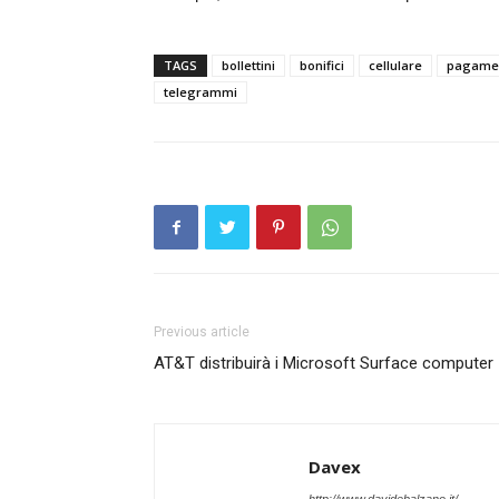
TAGS
bollettini
bonifici
cellulare
pagame
telegrammi
Previous article
AT&T distribuirà i Microsoft Surface computer
Davex