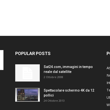
POPULAR POSTS
P
Sat24.com, immagini in tempo
At
reale dal satellite
N
2 Ottobre 2008
In
T
Spettacolare schermo 4K da 12
pollici
Ut
24 Ottobre 2013
W