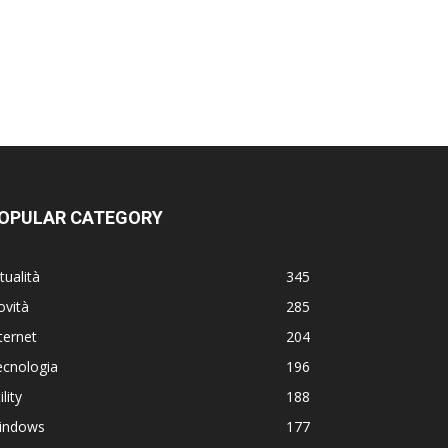
OPULAR CATEGORY
tualità
345
ovità
285
ternet
204
ecnologia
196
ility
188
indows
177