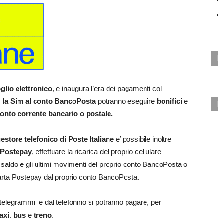
glio elettronico
, e inaugura l’era dei pagamenti col
 la Sim al conto BancoPosta
potranno eseguire
bonifici
e
conto corrente bancario o postale.
store telefonico di Poste Italiane
e’ possibile inoltre
e Postepay
, effettuare la ricarica del proprio cellulare
l saldo e gli ultimi movimenti del proprio conto BancoPosta o
 carta Postepay dal proprio conto BancoPosta.
e telegrammi, e dal telefonino si potranno pagare, per
taxi
,
bus
e
treno
.