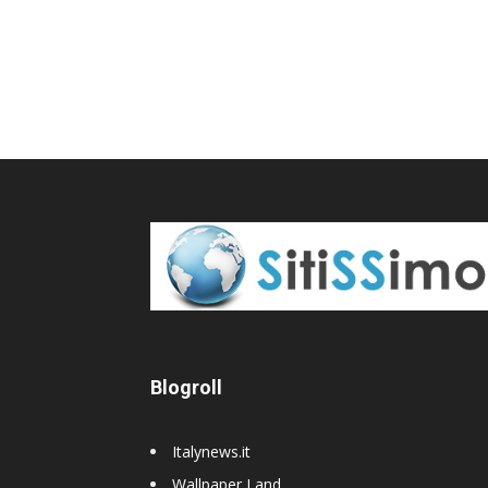
Blogroll
Italynews.it
Wallpaper Land