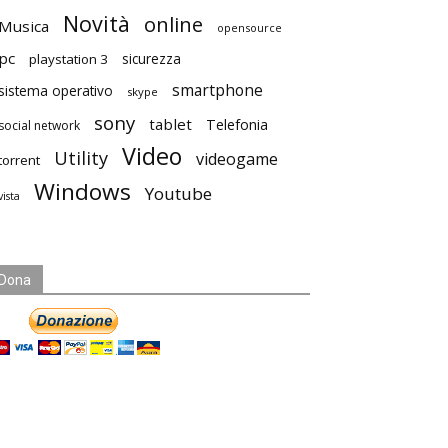
Novità
online
Musica
opensource
pc
playstation 3
sicurezza
smartphone
sistema operativo
skype
sony
tablet
Telefonia
social network
Video
Utility
videogame
torrent
Windows
Youtube
vista
Dona