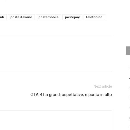
nti
poste italiane
postemobile
postepay
telefonino
Next article
GTA 4 ha grandi aspettative, e punta in alto