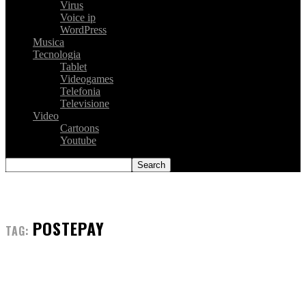
Virus
Voice ip
WordPress
Musica
Tecnologia
Tablet
Videogames
Telefonia
Televisione
Video
Cartoons
Youtube
POSTEPAY
TAG: