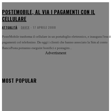
POSTEMOBILE, AL VIA I PAGAMENTI CON IL
CELLULARE
ATTUALITÀ
DAVEX
-
17 APRILE 2008
PosteMobile trasforma il cellulare in un portafoglio elettronico, e inaugura l'era d
pagamenti col telefonino. Da oggi i clienti che hanno associato la Sim al conto
BancoPosta potranno eseguire bonifici e postagiro...
Advertisment
MOST POPULAR