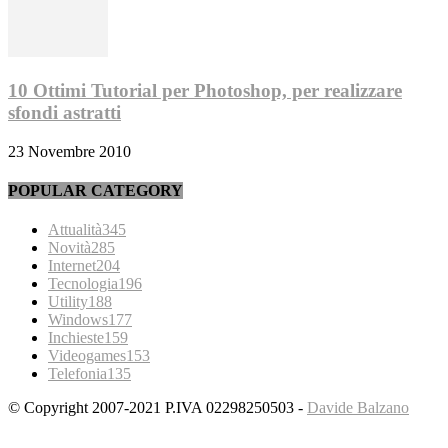
10 Ottimi Tutorial per Photoshop, per realizzare
sfondi astratti
23 Novembre 2010
POPULAR CATEGORY
Attualità
345
Novità
285
Internet
204
Tecnologia
196
Utility
188
Windows
177
Inchieste
159
Videogames
153
Telefonia
135
© Copyright 2007-2021 P.IVA 02298250503 -
Davide Balzano