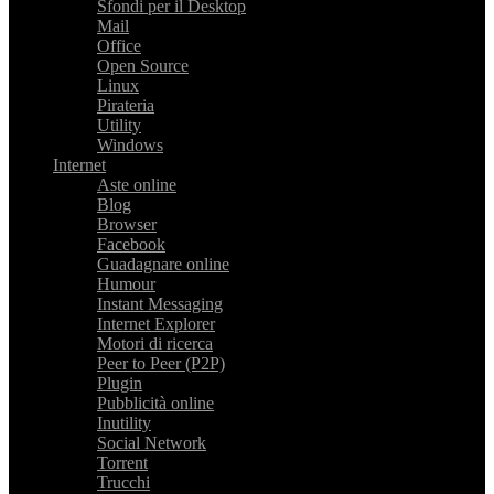
Sfondi per il Desktop
Mail
Office
Open Source
Linux
Pirateria
Utility
Windows
Internet
Aste online
Blog
Browser
Facebook
Guadagnare online
Humour
Instant Messaging
Internet Explorer
Motori di ricerca
Peer to Peer (P2P)
Plugin
Pubblicità online
Inutility
Social Network
Torrent
Trucchi