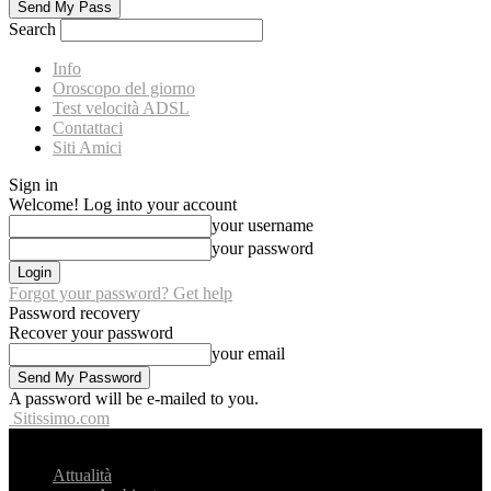
Search
Info
Oroscopo del giorno
Test velocità ADSL
Contattaci
Siti Amici
Sign in
Welcome! Log into your account
your username
your password
Forgot your password? Get help
Password recovery
Recover your password
your email
A password will be e-mailed to you.
Sitissimo.com
Attualità