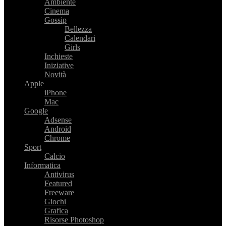
Ambiente
Cinema
Gossip
Bellezza
Calendari
Girls
Inchieste
Iniziative
Novità
Apple
iPhone
Mac
Google
Adsense
Android
Chrome
Sport
Calcio
Informatica
Antivirus
Featured
Freeware
Giochi
Grafica
Risorse Photoshop