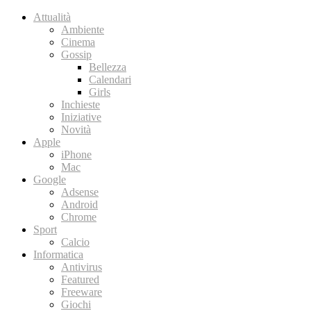
Attualità
Ambiente
Cinema
Gossip
Bellezza
Calendari
Girls
Inchieste
Iniziative
Novità
Apple
iPhone
Mac
Google
Adsense
Android
Chrome
Sport
Calcio
Informatica
Antivirus
Featured
Freeware
Giochi