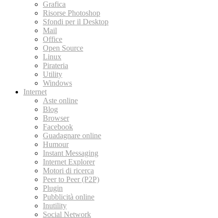
Grafica
Risorse Photoshop
Sfondi per il Desktop
Mail
Office
Open Source
Linux
Pirateria
Utility
Windows
Internet
Aste online
Blog
Browser
Facebook
Guadagnare online
Humour
Instant Messaging
Internet Explorer
Motori di ricerca
Peer to Peer (P2P)
Plugin
Pubblicità online
Inutility
Social Network