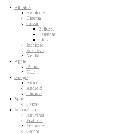
Attualità
Ambiente
Cinema
Gossip
Bellezza
Calendari
Girls
Inchieste
Iniziative
Novità
Apple
iPhone
Mac
Google
Adsense
Android
Chrome
Sport
Calcio
Informatica
Antivirus
Featured
Freeware
Giochi