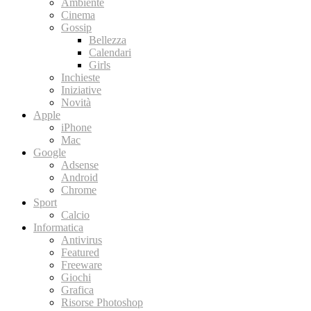
Ambiente
Cinema
Gossip
Bellezza
Calendari
Girls
Inchieste
Iniziative
Novità
Apple
iPhone
Mac
Google
Adsense
Android
Chrome
Sport
Calcio
Informatica
Antivirus
Featured
Freeware
Giochi
Grafica
Risorse Photoshop