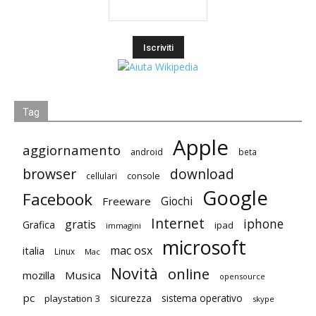
Tag
Apple
aggiornamento
android
beta
browser
download
cellulari
console
Google
Facebook
Giochi
Freeware
Internet
iphone
gratis
Grafica
ipad
immagini
microsoft
mac osx
italia
Linux
Mac
Novità
online
mozilla
Musica
opensource
pc
playstation 3
sicurezza
sistema operativo
skype