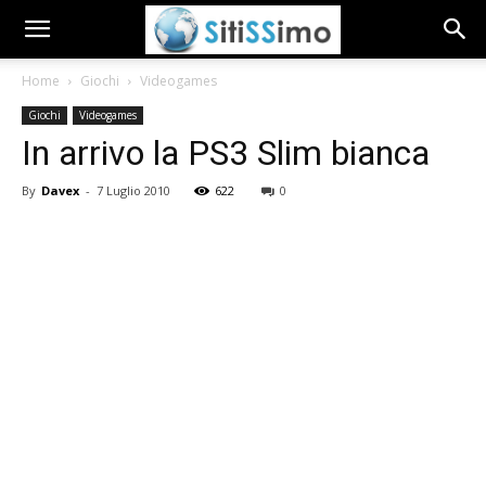
Home
Giochi
Videogames
Giochi
Videogames
In arrivo la PS3 Slim bianca
By
Davex
-
7 Luglio 2010
622
0