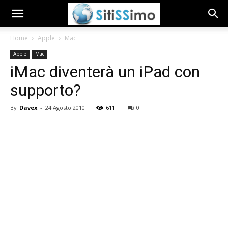
Home
Apple
Mac
Apple
Mac
iMac diventerà un iPad con
supporto?
By
Davex
-
24 Agosto 2010
611
0