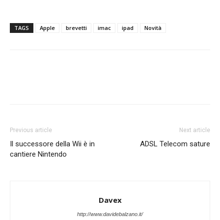
TAGS
Apple
brevetti
imac
ipad
Novità
Previous article
Next article
Il successore della Wii è in
ADSL Telecom sature
cantiere Nintendo
Davex
http://www.davidebalzano.it/