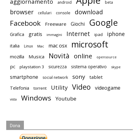
Apple
aggiornamento
android
beta
browser
download
cellulari
console
Google
Facebook
Giochi
Freeware
Internet
iphone
gratis
Grafica
ipad
immagini
microsoft
mac osx
italia
Linux
Mac
Novità
online
mozilla
Musica
opensource
pc
playstation 3
sicurezza
sistema operativo
skype
sony
smartphone
tablet
social network
Video
Utility
videogame
Telefonia
torrent
Windows
Youtube
vista
Dona