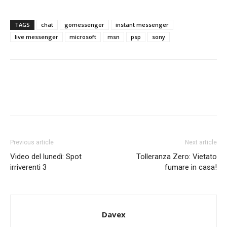
TAGS
chat
gomessenger
instant messenger
live messenger
microsoft
msn
psp
sony
Previous article
Next article
Video del lunedì: Spot
Tolleranza Zero: Vietato
irriverenti 3
fumare in casa!
Davex