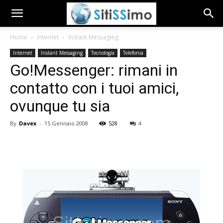
Home
Internet
Instant Messaging
Internet
Instant Messaging
Tecnologia
Telefonia
Go!Messenger: rimani in
contatto con i tuoi amici,
ovunque tu sia
By
Davex
-
15 Gennaio 2008
528
4