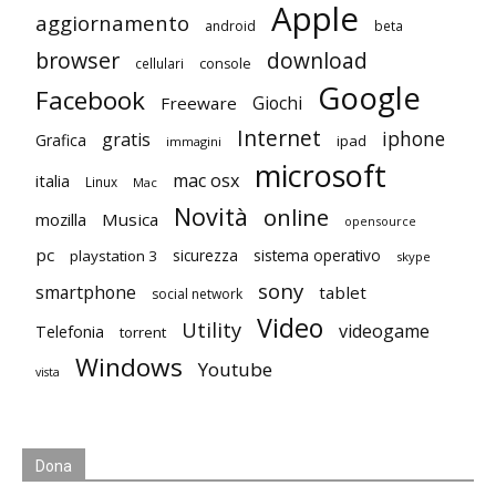
Apple
aggiornamento
android
beta
browser
download
cellulari
console
Google
Facebook
Giochi
Freeware
Internet
iphone
gratis
Grafica
ipad
immagini
microsoft
mac osx
italia
Linux
Mac
Novità
online
mozilla
Musica
opensource
pc
playstation 3
sicurezza
sistema operativo
skype
sony
smartphone
tablet
social network
Video
Utility
videogame
Telefonia
torrent
Windows
Youtube
vista
Dona