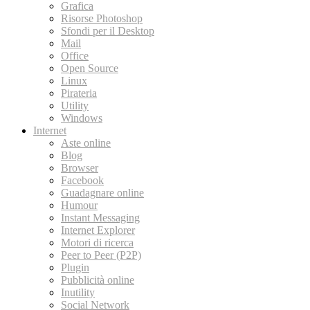
Grafica
Risorse Photoshop
Sfondi per il Desktop
Mail
Office
Open Source
Linux
Pirateria
Utility
Windows
Internet
Aste online
Blog
Browser
Facebook
Guadagnare online
Humour
Instant Messaging
Internet Explorer
Motori di ricerca
Peer to Peer (P2P)
Plugin
Pubblicità online
Inutility
Social Network