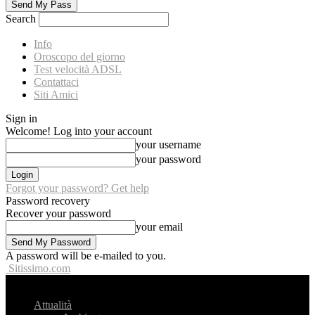
Search
Info
Oroscopo del giorno
Test velocità ADSL
Contattaci
Siti Amici
Sign in
Welcome! Log into your account
your username
your password
Forgot your password? Get help
Password recovery
Recover your password
your email
A password will be e-mailed to you.
Sitissimo.com
Attualità