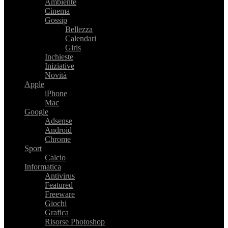
Ambiente
Cinema
Gossip
Bellezza
Calendari
Girls
Inchieste
Iniziative
Novità
Apple
iPhone
Mac
Google
Adsense
Android
Chrome
Sport
Calcio
Informatica
Antivirus
Featured
Freeware
Giochi
Grafica
Risorse Photoshop