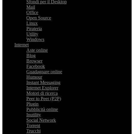
Sfondi per il Desktop
Mail
Office
Open Source
Linux
Pirateria
Utility
Windows
Internet
Aste online
Blog
Browser
Facebook
Guadagnare online
Humour
Instant Messaging
Internet Explorer
Motori di ricerca
Peer to Peer (P2P)
Plugin
Pubblicità online
Inutility
Social Network
Torrent
Trucchi