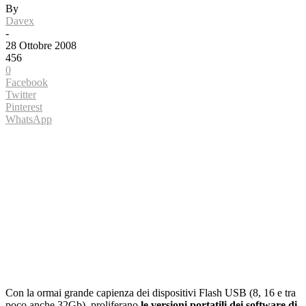
By
Davex
-
28 Ottobre 2008
456
0
Facebook
Twitter
Pinterest
WhatsApp
Con la ormai grande capienza dei dispositivi Flash USB (8, 16 e tra
poco anche 32Gb), proliferano
le versioni portatili dei software di