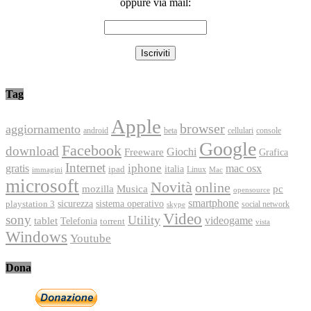
oppure via mail:
Tag
Apple
browser
aggiornamento
android
console
beta
cellulari
Google
Facebook
download
Freeware
Giochi
Grafica
Internet
iphone
gratis
mac osx
italia
ipad
immagini
Linux
Mac
microsoft
Novità
online
Musica
mozilla
pc
opensource
smartphone
playstation 3
sicurezza
sistema operativo
social network
skype
Video
sony
Utility
videogame
tablet
Telefonia
torrent
vista
Windows
Youtube
Dona