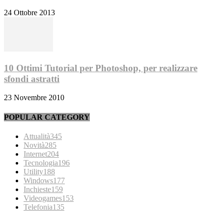
24 Ottobre 2013
10 Ottimi Tutorial per Photoshop, per realizzare
sfondi astratti
23 Novembre 2010
POPULAR CATEGORY
Attualità
345
Novità
285
Internet
204
Tecnologia
196
Utility
188
Windows
177
Inchieste
159
Videogames
153
Telefonia
135