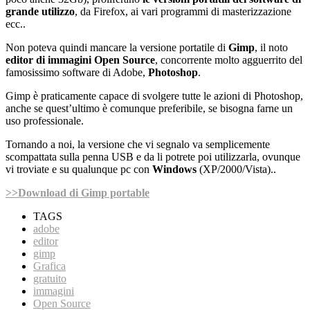
grande utilizzo
, da Firefox, ai vari programmi di masterizzazione
ecc..
Non poteva quindi mancare la versione portatile di
Gimp
, il noto
editor di immagini Open Source
, concorrente molto agguerrito del
famosissimo software di Adobe,
Photoshop
.
Gimp è praticamente capace di svolgere tutte le azioni di Photoshop,
anche se quest’ultimo è comunque preferibile, se bisogna farne un
uso professionale.
Tornando a noi, la versione che vi segnalo va semplicemente
scompattata sulla penna USB e da li potrete poi utilizzarla, ovunque
vi troviate e su qualunque pc con
Windows
(XP/2000/Vista)..
>>Download di Gimp portable
TAGS
adobe
editor
gimp
Grafica
gratuito
immagini
Open Source