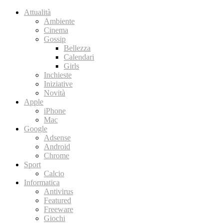
Attualità
Ambiente
Cinema
Gossip
Bellezza
Calendari
Girls
Inchieste
Iniziative
Novità
Apple
iPhone
Mac
Google
Adsense
Android
Chrome
Sport
Calcio
Informatica
Antivirus
Featured
Freeware
Giochi