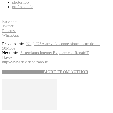
photoshop
professionale
Facebook
Twitter
Pinterest
WhatsApp
Previous article
Negli USA arriva la connessione domestica da
50Mbps
Next article
Sistemiamo Internet Explorer con RepairIE
Davex
http://www.davidebalzano.it/
RELATED ARTICLES
MORE FROM AUTHOR