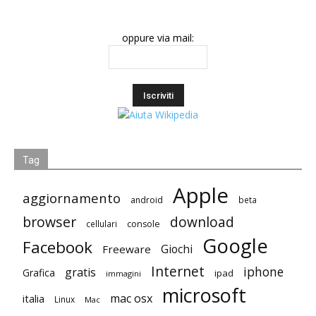
oppure via mail:
Tag
Apple
aggiornamento
android
beta
browser
download
cellulari
console
Google
Facebook
Giochi
Freeware
Internet
iphone
gratis
Grafica
ipad
immagini
microsoft
mac osx
italia
Linux
Mac