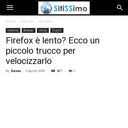
Home
Internet
Browser
Internet
Browser
Utility
Trucchi
Firefox è lento? Ecco un
piccolo trucco per
velocizzarlo
By
Davex
-
2 Aprile 2009
587
1