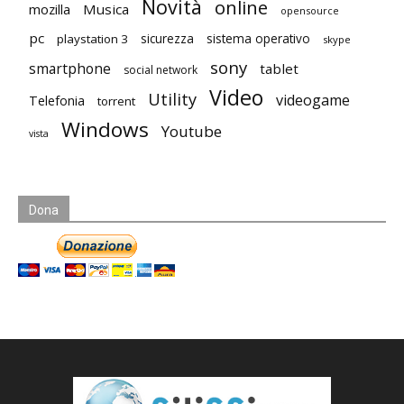
Novità
online
mozilla
Musica
opensource
pc
playstation 3
sicurezza
sistema operativo
skype
sony
smartphone
tablet
social network
Video
Utility
videogame
Telefonia
torrent
Windows
Youtube
vista
Dona