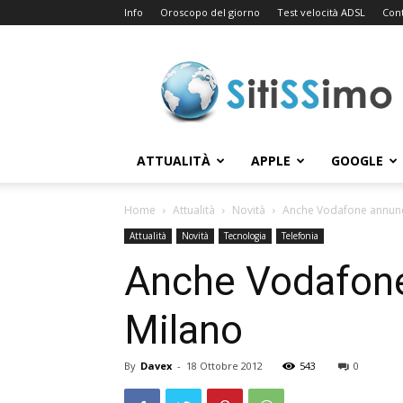
Info
Oroscopo del giorno
Test velocità ADSL
Cont
Sitissimo.com
ATTUALITÀ
APPLE
GOOGLE
Home
Attualità
Novità
Anche Vodafone annunci
Attualità
Novità
Tecnologia
Telefonia
Anche Vodafone 
Milano
By
Davex
-
18 Ottobre 2012
543
0