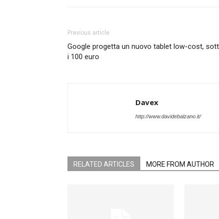
Previous article
Google progetta un nuovo tablet low-cost, sot
i 100 euro
Davex
http://www.davidebalzano.it/
RELATED ARTICLES
MORE FROM AUTHOR