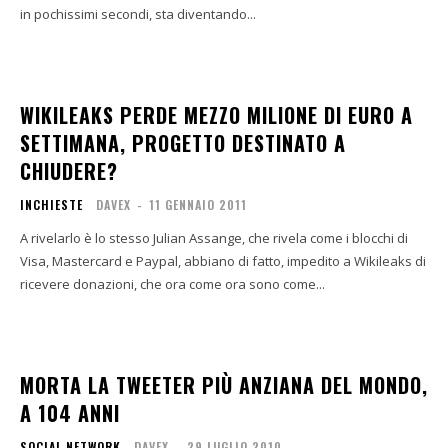
in pochissimi secondi, sta diventando...
WIKILEAKS PERDE MEZZO MILIONE DI EURO A
SETTIMANA, PROGETTO DESTINATO A
CHIUDERE?
INCHIESTE
DAVEX
-
11 GENNAIO 2011
A rivelarlo è lo stesso Julian Assange, che rivela come i blocchi di
Visa, Mastercard e Paypal, abbiano di fatto, impedito a Wikileaks di
ricevere donazioni, che ora come ora sono come...
MORTA LA TWEETER PIÙ ANZIANA DEL MONDO,
A 104 ANNI
SOCIAL NETWORK
DAVEX
-
29 LUGLIO 2010