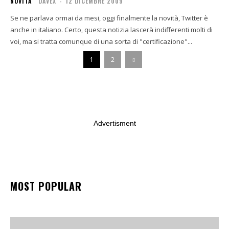
NOVITÀ
DAVEX
-
12 DICEMBRE 2009
Se ne parlava ormai da mesi, oggi finalmente la novità, Twitter è
anche in italiano. Certo, questa notizia lascerà indifferenti molti di
voi, ma si tratta comunque di una sorta di "certificazione"...
1
2
Advertisment
MOST POPULAR