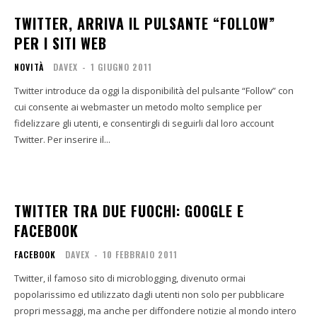
TWITTER, ARRIVA IL PULSANTE “FOLLOW”
PER I SITI WEB
NOVITÀ
DAVEX
-
1 GIUGNO 2011
Twitter introduce da oggi la disponibilità del pulsante “Follow” con
cui consente ai webmaster un metodo molto semplice per
fidelizzare gli utenti, e consentirgli di seguirli dal loro account
Twitter. Per inserire il...
TWITTER TRA DUE FUOCHI: GOOGLE E
FACEBOOK
FACEBOOK
DAVEX
-
10 FEBBRAIO 2011
Twitter, il famoso sito di microblogging, divenuto ormai
popolarissimo ed utilizzato dagli utenti non solo per pubblicare
propri messaggi, ma anche per diffondere notizie al mondo intero