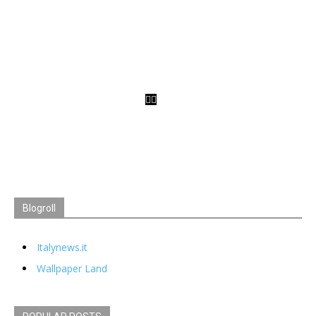
OSX MAVERICKS 10.9 GRATIS PER TUTTI
Blogroll
Italynews.it
Wallpaper Land