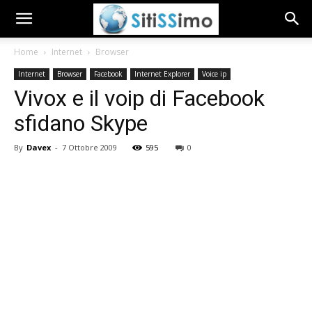
Home
Internet
Browser
Internet
Browser
Facebook
Internet Explorer
Voice ip
Vivox e il voip di Facebook
sfidano Skype
By
Davex
-
7 Ottobre 2009
595
0