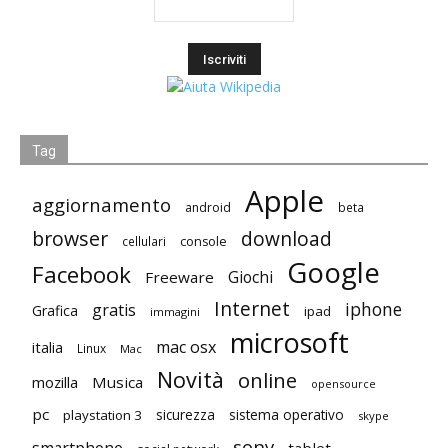
Tag
Apple
aggiornamento
android
beta
browser
download
cellulari
console
Google
Facebook
Giochi
Freeware
Internet
iphone
gratis
Grafica
ipad
immagini
microsoft
mac osx
italia
Linux
Mac
Novità
online
mozilla
Musica
opensource
pc
playstation 3
sicurezza
sistema operativo
skype
sony