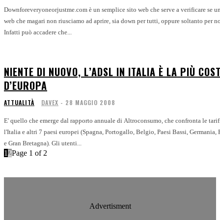
Downforeveryoneorjustme.com è un semplice sito web che serve a verificare se un
web che magari non riusciamo ad aprire, sia down per tutti, oppure soltanto per no
Infatti può accadere che...
NIENTE DI NUOVO, L’ADSL IN ITALIA È LA PIÙ COS
D’EUROPA
ATTUALITÀ
DAVEX
-
28 MAGGIO 2008
E' quello che emerge dal rapporto annuale di Altroconsumo, che confronta le tariff
l'Italia e altri 7 paesi europei (Spagna, Portogallo, Belgio, Paesi Bassi, Germania, 
e Gran Bretagna). Gli utenti...
1
2
Page 1 of 2
Advertisment