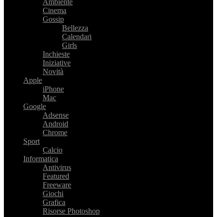
Ambiente
Cinema
Gossip
Bellezza
Calendari
Girls
Inchieste
Iniziative
Novità
Apple
iPhone
Mac
Google
Adsense
Android
Chrome
Sport
Calcio
Informatica
Antivirus
Featured
Freeware
Giochi
Grafica
Risorse Photoshop