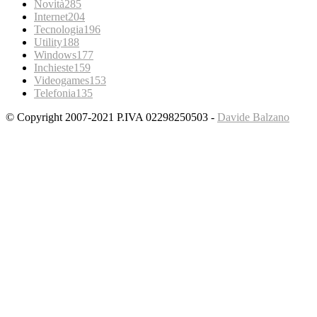
Novità
285
Internet
204
Tecnologia
196
Utility
188
Windows
177
Inchieste
159
Videogames
153
Telefonia
135
© Copyright 2007-2021 P.IVA 02298250503 -
Davide Balzano