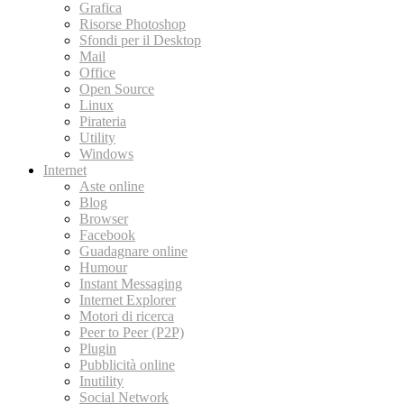
Grafica
Risorse Photoshop
Sfondi per il Desktop
Mail
Office
Open Source
Linux
Pirateria
Utility
Windows
Internet
Aste online
Blog
Browser
Facebook
Guadagnare online
Humour
Instant Messaging
Internet Explorer
Motori di ricerca
Peer to Peer (P2P)
Plugin
Pubblicità online
Inutility
Social Network