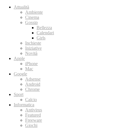
Attualità
Ambiente
Cinema
Gossip
Bellezza
Calendari
Girls
Inchieste
Iniziative
Novità
Apple
iPhone
Mac
Google
Adsense
Android
Chrome
Sport
Calcio
Informatica
Antivirus
Featured
Freeware
Giochi