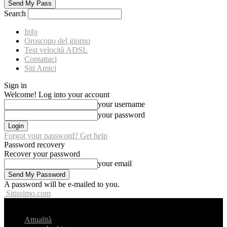
Search
Info
Oroscopo del giorno
Test velocità ADSL
Contattaci
Siti Amici
Sign in
Welcome! Log into your account
your username
your password
Forgot your password? Get help
Password recovery
Recover your password
your email
A password will be e-mailed to you.
Sitissimo.com
Attualità