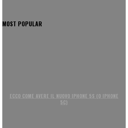
MOST POPULAR
ECCO COME AVERE IL NUOVO IPHONE 5S (O IPHONE
5C)