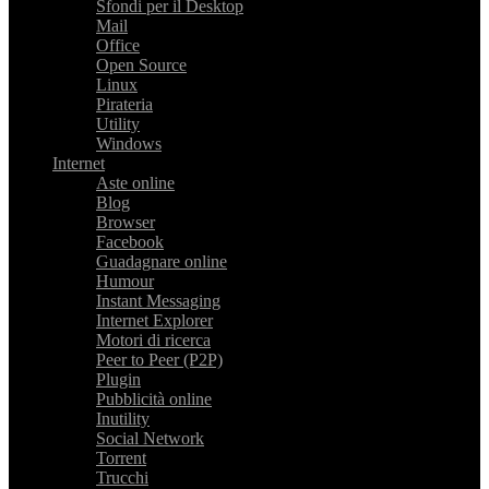
Sfondi per il Desktop
Mail
Office
Open Source
Linux
Pirateria
Utility
Windows
Internet
Aste online
Blog
Browser
Facebook
Guadagnare online
Humour
Instant Messaging
Internet Explorer
Motori di ricerca
Peer to Peer (P2P)
Plugin
Pubblicità online
Inutility
Social Network
Torrent
Trucchi