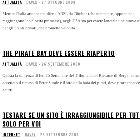
ATTUALITÀ
DAVEX
-
27 OTTOBRE 2008
Mentre l'Italia arranca tra offerte ADSL da 20mbps (che raramente, oppure mai,
raggiungono le velocità promesse), negli USA sta per essere lanciata una nuova of
per gli utenti privati, che promette velocità...
THE PIRATE BAY DEVE ESSERE RIAPERTO
ATTUALITÀ
DAVEX
-
26 SETTEMBRE 2008
Questa la sentenza di ieri 25 Settembre del Tribunale del Riesame di Bergamo ha
accettato il ricorso di Peter Sunde e il sito della baia dei pirati, deve ritornare acce
a tutti...
TESTARE SE UN SITO È IRRAGGIUNGIBILE PER TUT
SOLO PER VOI
INTERNET
DAVEX
-
23 SETTEMBRE 2008