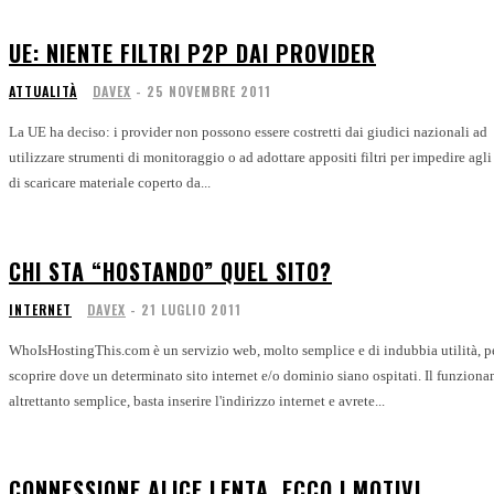
UE: NIENTE FILTRI P2P DAI PROVIDER
ATTUALITÀ
DAVEX
-
25 NOVEMBRE 2011
La UE ha deciso: i provider non possono essere costretti dai giudici nazionali ad
utilizzare strumenti di monitoraggio o ad adottare appositi filtri per impedire agli
di scaricare materiale coperto da...
CHI STA “HOSTANDO” QUEL SITO?
INTERNET
DAVEX
-
21 LUGLIO 2011
WhoIsHostingThis.com è un servizio web, molto semplice e di indubbia utilità, p
scoprire dove un determinato sito internet e/o dominio siano ospitati. Il funzionamento è
altrettanto semplice, basta inserire l'indirizzo internet e avrete...
CONNESSIONE ALICE LENTA, ECCO I MOTIVI