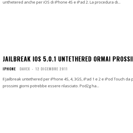
unthetered anche per iOS di iPhone 4S e iPad 2. La procedura di...
JAILBREAK IOS 5.0.1 UNTETHERED ORMAI PROSSI
IPHONE
DAVEX
-
12 DICEMBRE 2011
Il Jailbreak untethered per iPhone 4S, 4, 3GS, iPad 1 e 2 e iPod Touch d
prossimi giorni potrebbe essere rilasciato. Pod2g ha...