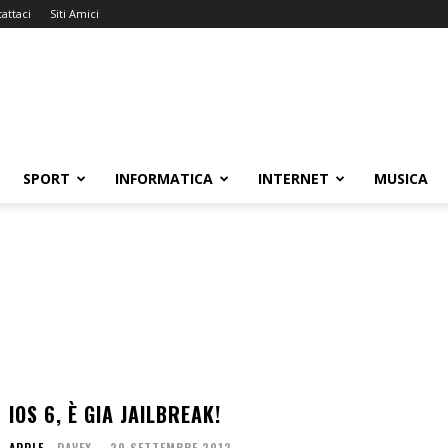
attaci
Siti Amici
SPORT
INFORMATICA
INTERNET
MUSICA
IOS 6, È GIA JAILBREAK!
APPLE
DAVEX
-
20 SETTEMBRE 2012