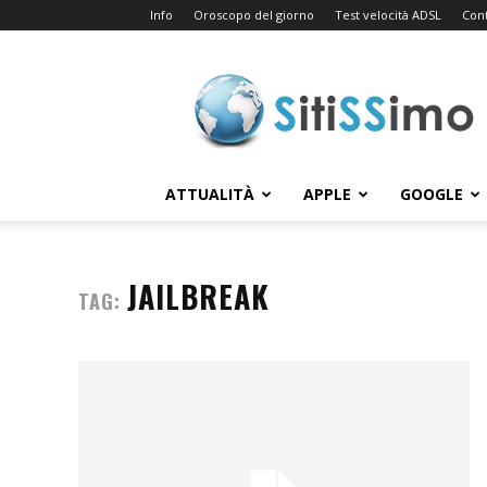
Info
Oroscopo del giorno
Test velocità ADSL
Cont
Sitissimo.com
ATTUALITÀ
APPLE
GOOGLE
JAILBREAK
TAG: