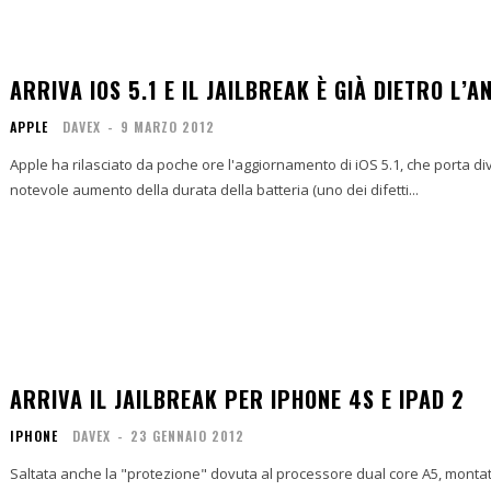
ARRIVA IOS 5.1 E IL JAILBREAK È GIÀ DIETRO L’
APPLE
DAVEX
-
9 MARZO 2012
Apple ha rilasciato da poche ore l'aggiornamento di iOS 5.1, che porta diver
notevole aumento della durata della batteria (uno dei difetti...
ARRIVA IL JAILBREAK PER IPHONE 4S E IPAD 2
IPHONE
DAVEX
-
23 GENNAIO 2012
Saltata anche la "protezione" dovuta al processore dual core A5, montati da