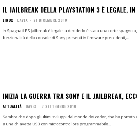
IL JAILBREAK DELLA PLAYSTATION 3 È LEGALE, I
LINUX
DAVEX
-
21 DICEMBRE 2010
In Spagna il PS Jailbreak è legale, a deciderlo è stata una corte spagnola
funzionalità della console di Sony presenti in firmware precedenti,...
INIZIA LA GUERRA TRA SONY E IL JAILBREAK, EC
ATTUALITÀ
DAVEX
-
7 SETTEMBRE 2010
Sembra che dopo gli ultimi sviluppi dal mondo dei coder, che ha portato 
a una chiavetta USB con microcontrollore programmabile...